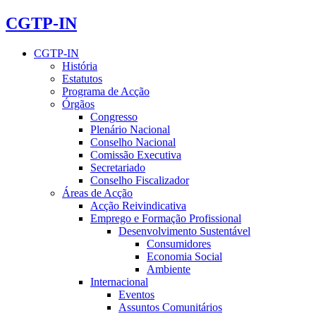
CGTP-IN
CGTP-IN
História
Estatutos
Programa de Acção
Órgãos
Congresso
Plenário Nacional
Conselho Nacional
Comissão Executiva
Secretariado
Conselho Fiscalizador
Áreas de Acção
Acção Reivindicativa
Emprego e Formação Profissional
Desenvolvimento Sustentável
Consumidores
Economia Social
Ambiente
Internacional
Eventos
Assuntos Comunitários