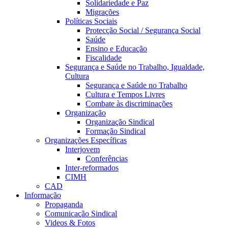
Solidariedade e Paz
Migrações
Políticas Sociais
Protecção Social / Segurança Social
Saúde
Ensino e Educação
Fiscalidade
Segurança e Saúde no Trabalho, Igualdade,
Cultura
Segurança e Saúde no Trabalho
Cultura e Tempos Livres
Combate às discriminações
Organização
Organização Sindical
Formação Sindical
Organizações Específicas
Interjovem
Conferências
Inter-reformados
CIMH
CAD
Informação
Propaganda
Comunicação Sindical
Videos & Fotos