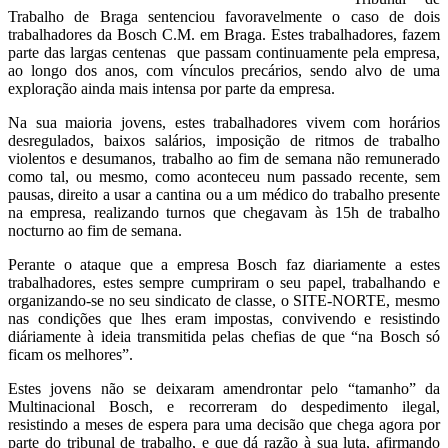
Trabalho de Braga sentenciou favoravelmente o caso de dois
trabalhadores da Bosch C.M. em Braga. Estes trabalhadores, fazem
parte das largas centenas que passam continuamente pela empresa,
ao longo dos anos, com vínculos precários, sendo alvo de uma
exploração ainda mais intensa por parte da empresa.
Na sua maioria jovens, estes trabalhadores vivem com horários
desregulados, baixos salários, imposição de ritmos de trabalho
violentos e desumanos, trabalho ao fim de semana não remunerado
como tal, ou mesmo, como aconteceu num passado recente, sem
pausas, direito a usar a cantina ou a um médico do trabalho presente
na empresa, realizando turnos que chegavam às 15h de trabalho
nocturno ao fim de semana.
Perante o ataque que a empresa Bosch faz diariamente a estes
trabalhadores, estes sempre cumpriram o seu papel, trabalhando e
organizando-se no seu sindicato de classe, o SITE-NORTE, mesmo
nas condições que lhes eram impostas, convivendo e resistindo
diáriamente à ideia transmitida pelas chefias de que “na Bosch só
ficam os melhores”.
Estes jovens não se deixaram amendrontar pelo “tamanho” da
Multinacional Bosch, e recorreram do despedimento ilegal,
resistindo a meses de espera para uma decisão que chega agora por
parte do tribunal de trabalho, e que dá razão à sua luta, afirmando