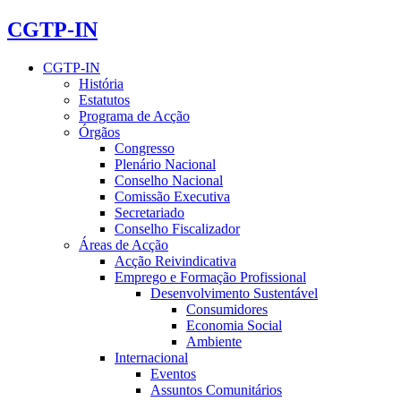
CGTP-IN
CGTP-IN
História
Estatutos
Programa de Acção
Órgãos
Congresso
Plenário Nacional
Conselho Nacional
Comissão Executiva
Secretariado
Conselho Fiscalizador
Áreas de Acção
Acção Reivindicativa
Emprego e Formação Profissional
Desenvolvimento Sustentável
Consumidores
Economia Social
Ambiente
Internacional
Eventos
Assuntos Comunitários