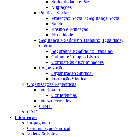
Solidariedade e Paz
Migrações
Políticas Sociais
Protecção Social / Segurança Social
Saúde
Ensino e Educação
Fiscalidade
Segurança e Saúde no Trabalho, Igualdade,
Cultura
Segurança e Saúde no Trabalho
Cultura e Tempos Livres
Combate às discriminações
Organização
Organização Sindical
Formação Sindical
Organizações Específicas
Interjovem
Conferências
Inter-reformados
CIMH
CAD
Informação
Propaganda
Comunicação Sindical
Videos & Fotos