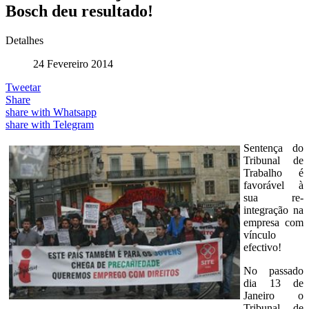
Bosch deu resultado!
Detalhes
24 Fevereiro 2014
Tweetar
Share
share with Whatsapp
share with Telegram
Sentença do
Tribunal de
Trabalho é
favorável à
sua re-
integração na
empresa com
vínculo
efectivo!
No passado
dia 13 de
Janeiro o
Tribunal de