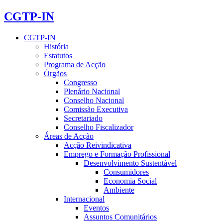
CGTP-IN
CGTP-IN
História
Estatutos
Programa de Acção
Órgãos
Congresso
Plenário Nacional
Conselho Nacional
Comissão Executiva
Secretariado
Conselho Fiscalizador
Áreas de Acção
Acção Reivindicativa
Emprego e Formação Profissional
Desenvolvimento Sustentável
Consumidores
Economia Social
Ambiente
Internacional
Eventos
Assuntos Comunitários