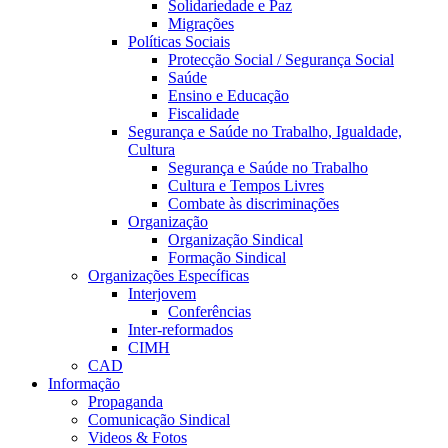
Solidariedade e Paz
Migrações
Políticas Sociais
Protecção Social / Segurança Social
Saúde
Ensino e Educação
Fiscalidade
Segurança e Saúde no Trabalho, Igualdade,
Cultura
Segurança e Saúde no Trabalho
Cultura e Tempos Livres
Combate às discriminações
Organização
Organização Sindical
Formação Sindical
Organizações Específicas
Interjovem
Conferências
Inter-reformados
CIMH
CAD
Informação
Propaganda
Comunicação Sindical
Videos & Fotos