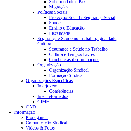
Solidariedade e Paz
Migrações
Políticas Sociais
Protecção Social / Segurança Social
Saúde
Ensino e Educação
Fiscalidade
Segurança e Saúde no Trabalho, Igualdade,
Cultura
Segurança e Saúde no Trabalho
Cultura e Tempos Livres
Combate às discriminações
Organização
Organização Sindical
Formação Sindical
Organizações Específicas
Interjovem
Conferências
Inter-reformados
CIMH
CAD
Informação
Propaganda
Comunicação Sindical
Videos & Fotos