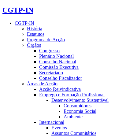
CGTP-IN
CGTP-IN
História
Estatutos
Programa de Acção
Órgãos
Congresso
Plenário Nacional
Conselho Nacional
Comissão Executiva
Secretariado
Conselho Fiscalizador
Áreas de Acção
Acção Reivindicativa
Emprego e Formação Profissional
Desenvolvimento Sustentável
Consumidores
Economia Social
Ambiente
Internacional
Eventos
Assuntos Comunitários