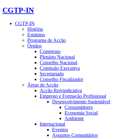
CGTP-IN
CGTP-IN
História
Estatutos
Programa de Acção
Órgãos
Congresso
Plenário Nacional
Conselho Nacional
Comissão Executiva
Secretariado
Conselho Fiscalizador
Áreas de Acção
Acção Reivindicativa
Emprego e Formação Profissional
Desenvolvimento Sustentável
Consumidores
Economia Social
Ambiente
Internacional
Eventos
Assuntos Comunitários