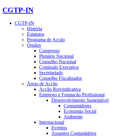
CGTP-IN
CGTP-IN
História
Estatutos
Programa de Acção
Órgãos
Congresso
Plenário Nacional
Conselho Nacional
Comissão Executiva
Secretariado
Conselho Fiscalizador
Áreas de Acção
Acção Reivindicativa
Emprego e Formação Profissional
Desenvolvimento Sustentável
Consumidores
Economia Social
Ambiente
Internacional
Eventos
Assuntos Comunitários