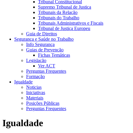
Tribunal Constitucional
Supremo Tribunal de Justiça
Tribunais da Relação
Tribunais do Trabalho
Tribunais Administrativos e Fiscais
Tribunal de Justiça Europeu
Guia de Direitos
Segurança e Saúde no Trabalho
Info Segurança
Guias de Prevenção
Fichas Temáticas
Legislação
Ver ACT
Perguntas Frequentes
Formação
Igualdade
Noticias
Iniciativas
Materiais
Posições Públicas
Perguntas Frequentes
Igualdade