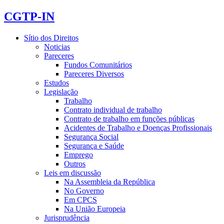
CGTP-IN
Sítio dos Direitos
Noticias
Pareceres
Fundos Comunitários
Pareceres Diversos
Estudos
Legislação
Trabalho
Contrato individual de trabalho
Contrato de trabalho em funções públicas
Acidentes de Trabalho e Doenças Profissionais
Segurança Social
Segurança e Saúde
Emprego
Outros
Leis em discussão
Na Assembleia da República
No Governo
Em CPCS
Na União Europeia
Jurisprudência