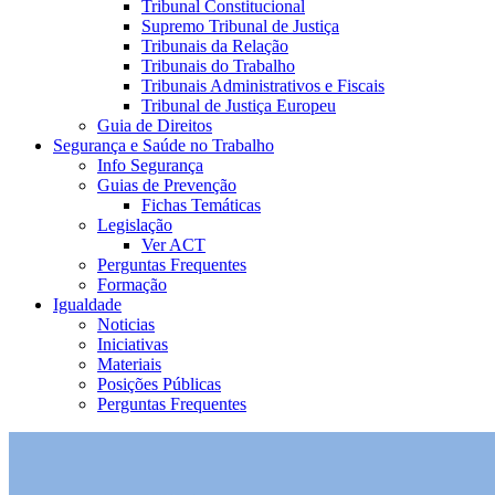
Tribunal Constitucional
Supremo Tribunal de Justiça
Tribunais da Relação
Tribunais do Trabalho
Tribunais Administrativos e Fiscais
Tribunal de Justiça Europeu
Guia de Direitos
Segurança e Saúde no Trabalho
Info Segurança
Guias de Prevenção
Fichas Temáticas
Legislação
Ver ACT
Perguntas Frequentes
Formação
Igualdade
Noticias
Iniciativas
Materiais
Posições Públicas
Perguntas Frequentes