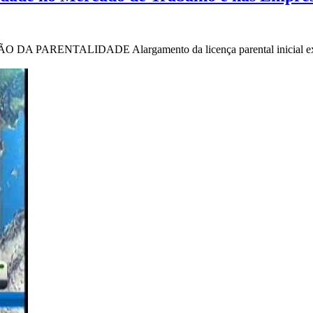
ALIDADE Alargamento da licença parental inicial exclusiva do