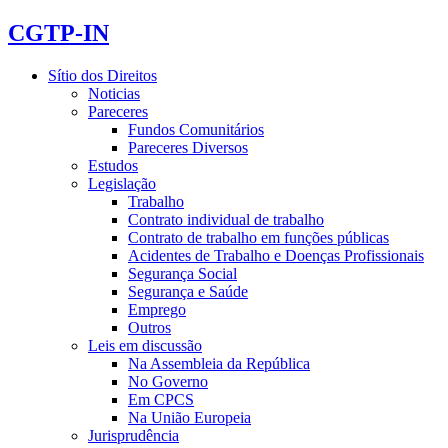
CGTP-IN
Sítio dos Direitos
Noticias
Pareceres
Fundos Comunitários
Pareceres Diversos
Estudos
Legislação
Trabalho
Contrato individual de trabalho
Contrato de trabalho em funções públicas
Acidentes de Trabalho e Doenças Profissionais
Segurança Social
Segurança e Saúde
Emprego
Outros
Leis em discussão
Na Assembleia da República
No Governo
Em CPCS
Na União Europeia
Jurisprudência