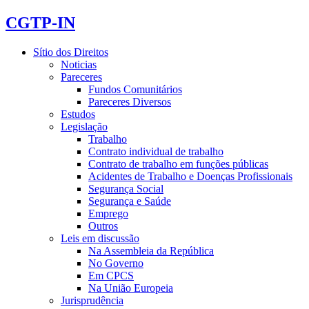
CGTP-IN
Sítio dos Direitos
Noticias
Pareceres
Fundos Comunitários
Pareceres Diversos
Estudos
Legislação
Trabalho
Contrato individual de trabalho
Contrato de trabalho em funções públicas
Acidentes de Trabalho e Doenças Profissionais
Segurança Social
Segurança e Saúde
Emprego
Outros
Leis em discussão
Na Assembleia da República
No Governo
Em CPCS
Na União Europeia
Jurisprudência