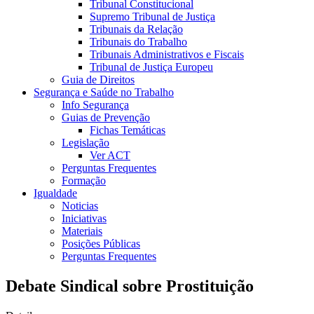
Tribunal Constitucional
Supremo Tribunal de Justiça
Tribunais da Relação
Tribunais do Trabalho
Tribunais Administrativos e Fiscais
Tribunal de Justiça Europeu
Guia de Direitos
Segurança e Saúde no Trabalho
Info Segurança
Guias de Prevenção
Fichas Temáticas
Legislação
Ver ACT
Perguntas Frequentes
Formação
Igualdade
Noticias
Iniciativas
Materiais
Posições Públicas
Perguntas Frequentes
Debate Sindical sobre Prostituição