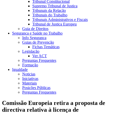
Tribunal Constitucional
Supremo Tribunal de Justiça
Tribunais da Relação
Tribunais do Trabalho
Tribunais Administrativos e Fiscais
Tribunal de Justiça Europeu
Guia de Direitos
Segurança e Saúde no Trabalho
Info Segurança
Guias de Prevenção
Fichas Temáticas
Legislação
Ver ACT
Perguntas Frequentes
Formação
Igualdade
Noticias
Iniciativas
Materiais
Posições Públicas
Perguntas Frequentes
Comissão Europeia retira a proposta de
directiva relativa à licença de