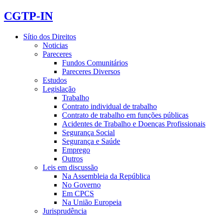
CGTP-IN
Sítio dos Direitos
Noticias
Pareceres
Fundos Comunitários
Pareceres Diversos
Estudos
Legislação
Trabalho
Contrato individual de trabalho
Contrato de trabalho em funções públicas
Acidentes de Trabalho e Doenças Profissionais
Segurança Social
Segurança e Saúde
Emprego
Outros
Leis em discussão
Na Assembleia da República
No Governo
Em CPCS
Na União Europeia
Jurisprudência