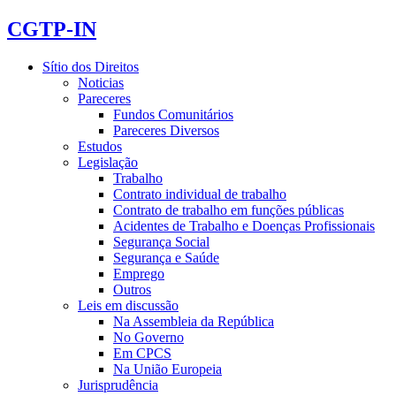
CGTP-IN
Sítio dos Direitos
Noticias
Pareceres
Fundos Comunitários
Pareceres Diversos
Estudos
Legislação
Trabalho
Contrato individual de trabalho
Contrato de trabalho em funções públicas
Acidentes de Trabalho e Doenças Profissionais
Segurança Social
Segurança e Saúde
Emprego
Outros
Leis em discussão
Na Assembleia da República
No Governo
Em CPCS
Na União Europeia
Jurisprudência