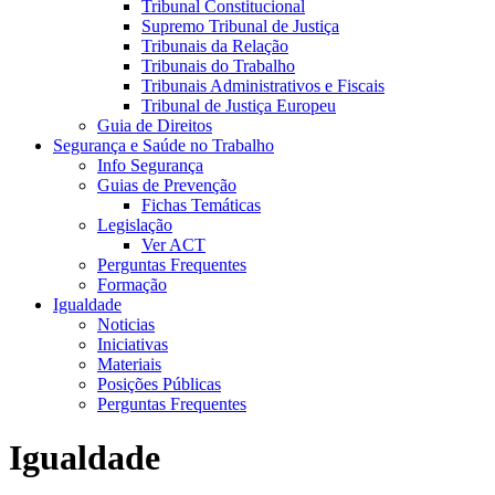
Tribunal Constitucional
Supremo Tribunal de Justiça
Tribunais da Relação
Tribunais do Trabalho
Tribunais Administrativos e Fiscais
Tribunal de Justiça Europeu
Guia de Direitos
Segurança e Saúde no Trabalho
Info Segurança
Guias de Prevenção
Fichas Temáticas
Legislação
Ver ACT
Perguntas Frequentes
Formação
Igualdade
Noticias
Iniciativas
Materiais
Posições Públicas
Perguntas Frequentes
Igualdade