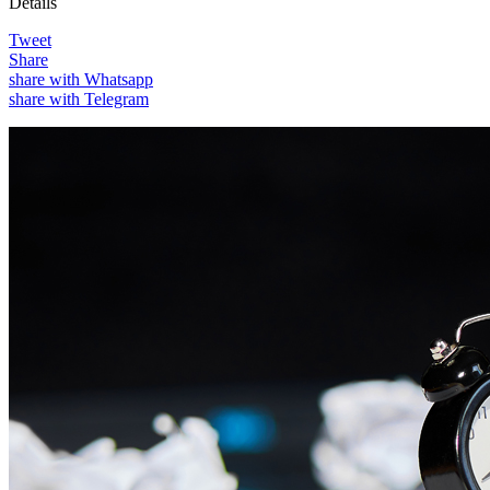
Details
Tweet
Share
share with Whatsapp
share with Telegram