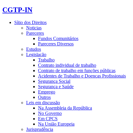
CGTP-IN
Sítio dos Direitos
Noticias
Pareceres
Fundos Comunitários
Pareceres Diversos
Estudos
Legislação
Trabalho
Contrato individual de trabalho
Contrato de trabalho em funções públicas
Acidentes de Trabalho e Doenças Profissionais
Segurança Social
Segurança e Saúde
Emprego
Outros
Leis em discussão
Na Assembleia da República
No Governo
Em CPCS
Na União Europeia
Jurisprudência