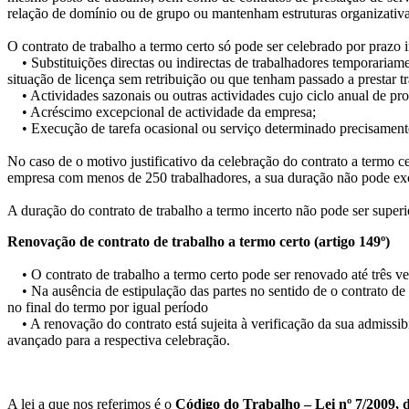
relação de domínio ou de grupo ou mantenham estruturas organizativ
O contrato de trabalho a termo certo só pode ser celebrado por prazo i
• Substituições directas ou indirectas de trabalhadores temporariame
situação de licença sem retribuição ou que tenham passado a prestar t
• Actividades sazonais ou outras actividades cujo ciclo anual de pro
• Acréscimo excepcional de actividade da empresa;
• Execução de tarefa ocasional ou serviço determinado precisamente
No caso de o motivo justificativo da celebração do contrato a termo 
empresa com menos de 250 trabalhadores, a sua duração não pode exced
A duração do contrato de trabalho a termo incerto não pode ser superi
Renovação de contrato de trabalho a termo certo (artigo 149º)
• O contrato de trabalho a termo certo pode ser renovado até três ve
• Na ausência de estipulação das partes no sentido de o contrato de t
no final do termo por igual período
• A renovação do contrato está sujeita à verificação da sua admissibi
avançado para a respectiva celebração.
A lei a que nos referimos é o
Código do Trabalho – Lei nº 7/2009, d