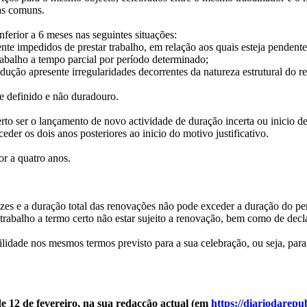
as comuns.
nferior a 6 meses nas seguintes situações:
nte impedidos de prestar trabalho, em relação aos quais esteja pendent
rabalho a tempo parcial por período determinado;
dução apresente irregularidades decorrentes da natureza estrutural do r
 definido e não duradouro.
certo ser o lançamento de novo actividade de duração incerta ou inicio
er os dois anos posteriores ao inicio do motivo justificativo.
or a quatro anos.
zes e a duração total das renovações não pode exceder a duração do per
rabalho a termo certo não estar sujeito a renovação, bem como de decla
lidade nos mesmos termos previsto para a sua celebração, ou seja, para 
e 12 de fevereiro, na sua redacção actual (em
https://diariodarepu