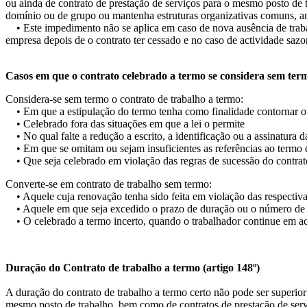
ou ainda de contrato de prestação de serviços para o mesmo posto de
domínio ou de grupo ou mantenha estruturas organizativas comuns, ant
• Este impedimento não se aplica em caso de nova ausência de trabalh
empresa depois de o contrato ter cessado e no caso de actividade sazo
Casos em que o contrato celebrado a termo se considera sem term
Considera-se sem termo o contrato de trabalho a termo:
• Em que a estipulação do termo tenha como finalidade contornar ou
• Celebrado fora das situações em que a lei o permite
• No qual falte a redução a escrito, a identificação ou a assinatura d
• Em que se omitam ou sejam insuficientes as referências ao termo e 
• Que seja celebrado em violação das regras de sucessão do contrat
Converte-se em contrato de trabalho sem termo:
• Aquele cuja renovação tenha sido feita em violação das respectiva
• Aquele em que seja excedido o prazo de duração ou o número de 
• O celebrado a termo incerto, quando o trabalhador continue em act
Duração do Contrato de trabalho a termo (artigo 148º)
A duração do contrato de trabalho a termo certo não pode ser superior
mesmo posto de trabalho, bem como de contratos de prestação de se