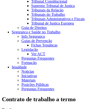
Tribunal Constitucional
Supremo Tribunal de Justiça
Tribunais da Relação
Tribunais do Trabalho
Tribunais Administrativos e Fiscais
Tribunal de Justiça Europeu
Guia de Direitos
Segurança e Saúde no Trabalho
Info Segurança
Guias de Prevenção
Fichas Temáticas
Legislação
Ver ACT
Perguntas Frequentes
Formação
Igualdade
Noticias
Iniciativas
Materiais
Posições Públicas
Perguntas Frequentes
Contrato de trabalho a termo