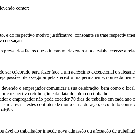
 devendo conter:
 e do respectivo motivo justificativo, consoante se trate respectivamen
iva cessação.
 expressa dos factos que o integram, devendo ainda estabelecer-se a rela
e ser celebrado para fazer face a um acréscimo excepcional e substancia
seja passível de assegurar pela sua estrutura permanente, nomeadamente
a, devendo o empregador comunicar a sua celebração, bem como o local d
or e respectiva retribuição e da data de início do trabalho.
ador e empregador não pode exceder 70 dias de trabalho em cada ano c
 relativas a estes contratos de muito curta duração, o contrato conside
isposições.
tável ao trabalhador impede nova admissão ou afectação de trabalhador