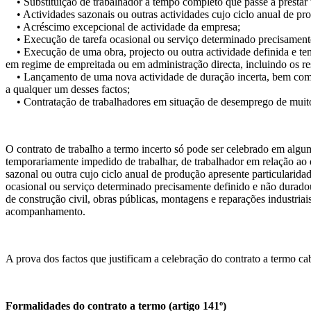
• Substituição de trabalhador a tempo completo que passe a prestar 
• Actividades sazonais ou outras actividades cujo ciclo anual de pro
• Acréscimo excepcional de actividade da empresa;
• Execução de tarefa ocasional ou serviço determinado precisamente
• Execução de uma obra, projecto ou outra actividade definida e tempo
em regime de empreitada ou em administração directa, incluindo os r
• Lançamento de uma nova actividade de duração incerta, bem como 
a qualquer um desses factos;
• Contratação de trabalhadores em situação de desemprego de muit
O contrato de trabalho a termo incerto só pode ser celebrado em algum
temporariamente impedido de trabalhar, de trabalhador em relação ao q
sazonal ou outra cujo ciclo anual de produção apresente particularida
ocasional ou serviço determinado precisamente definido e não duradour
de construção civil, obras públicas, montagens e reparações industria
acompanhamento.
A prova dos factos que justificam a celebração do contrato a termo c
Formalidades do contrato a termo (artigo 141º)