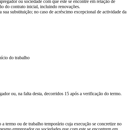
empregador ou sociedade com que este se encontre em relação de
 do contrato inicial, incluindo renovações.
 sua substituição; no caso de acréscimo excepcional de actividade da
nício do trabalho
or ou, na falta desta, decorridos 15 após a verificação do termo.
ho a termo ou de trabalho temporário cuja execução se concretize no
o mesmo empregador ou sociedades que com este se encontrem em