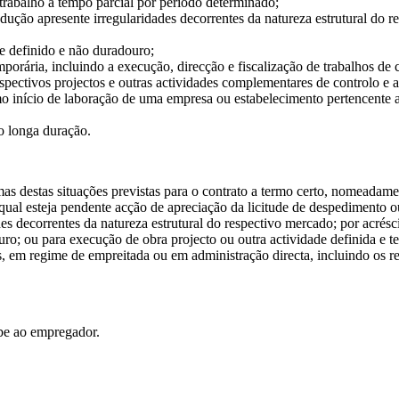
trabalho a tempo parcial por período determinado;
dução apresente irregularidades decorrentes da natureza estrutural do r
 definido e não duradouro;
rária, incluindo a execução, direcção e fiscalização de trabalhos de co
espectivos projectos e outras actividades complementares de controlo 
início de laboração de uma empresa ou estabelecimento pertencente a
o longa duração.
as destas situações previstas para o contrato a termo certo, nomeadamen
ual esteja pendente acção de apreciação da licitude de despedimento ou
des decorrentes da natureza estrutural do respectivo mercado; por acré
o; ou para execução de obra projecto ou outra actividade definida e te
is, em regime de empreitada ou em administração directa, incluindo os r
abe ao empregador.