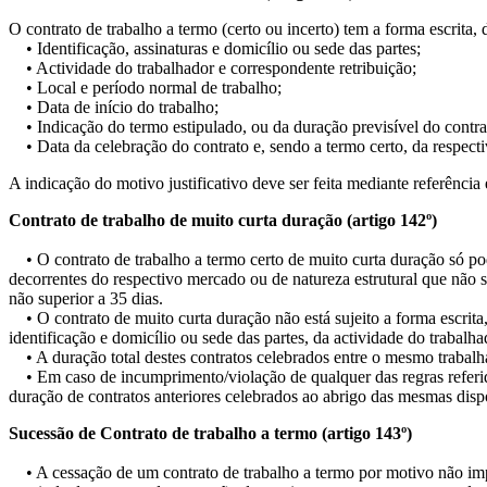
O contrato de trabalho a termo (certo ou incerto) tem a forma escrita,
• Identificação, assinaturas e domicílio ou sede das partes;
• Actividade do trabalhador e correspondente retribuição;
• Local e período normal de trabalho;
• Data de início do trabalho;
• Indicação do termo estipulado, ou da duração previsível do contrato,
• Data da celebração do contrato e, sendo a termo certo, da respect
A indicação do motivo justificativo deve ser feita mediante referência
Contrato de trabalho de muito curta duração (artigo 142º)
• O contrato de trabalho a termo certo de muito curta duração só pod
decorrentes do respectivo mercado ou de natureza estrutural que não 
não superior a 35 dias.
• O contrato de muito curta duração não está sujeito a forma escrit
identificação e domicílio ou sede das partes, da actividade do trabalhad
• A duração total destes contratos celebrados entre o mesmo trabalh
• Em caso de incumprimento/violação de qualquer das regras referidas
duração de contratos anteriores celebrados ao abrigo das mesmas d
Sucessão de Contrato de trabalho a termo (artigo 143º)
• A cessação de um contrato de trabalho a termo por motivo não impu