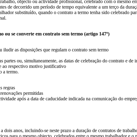
 trabalho, objecto ou actividade profissional, celebrado com o mesmo 
es de decorrido um período de tempo equivalente a um terço da duração
ador substituído, quando o contrato a termo tenha sido celebrado para
nal.
o ou se converte em contrato sem termo (artigo 147º)
 iludir as disposições que regulam o contrato sem termo
as partes ou, simultaneamente, as datas de celebração do contrato e de i
ao respectivo motivo justificativo
o a termo.
s regras
renovações permitidas
ividade após a data de caducidade indicada na comunicação do empregad
 a dois anos, incluindo-se neste prazo a duração de contratos de trabal
rviços para o mesmo objecto, celebrados entre o mesmo trabalhador e 