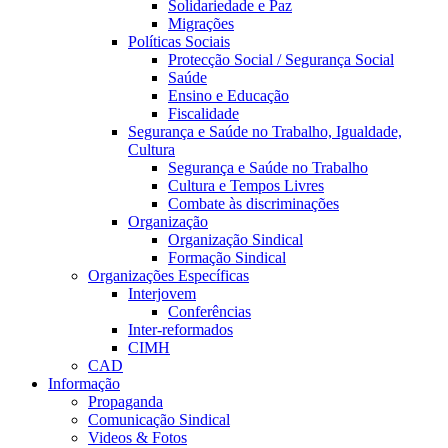
Solidariedade e Paz
Migrações
Políticas Sociais
Protecção Social / Segurança Social
Saúde
Ensino e Educação
Fiscalidade
Segurança e Saúde no Trabalho, Igualdade,
Cultura
Segurança e Saúde no Trabalho
Cultura e Tempos Livres
Combate às discriminações
Organização
Organização Sindical
Formação Sindical
Organizações Específicas
Interjovem
Conferências
Inter-reformados
CIMH
CAD
Informação
Propaganda
Comunicação Sindical
Videos & Fotos