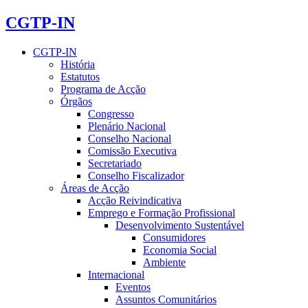
CGTP-IN
CGTP-IN
História
Estatutos
Programa de Acção
Órgãos
Congresso
Plenário Nacional
Conselho Nacional
Comissão Executiva
Secretariado
Conselho Fiscalizador
Áreas de Acção
Acção Reivindicativa
Emprego e Formação Profissional
Desenvolvimento Sustentável
Consumidores
Economia Social
Ambiente
Internacional
Eventos
Assuntos Comunitários