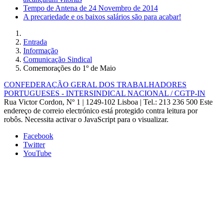
Tempo de Antena de 24 Novembro de 2014
A precariedade e os baixos salários são para acabar!
Entrada
Informação
Comunicação Sindical
Comemorações do 1º de Maio
CONFEDERAÇÃO GERAL DOS TRABALHADORES
PORTUGUESES - INTERSINDICAL NACIONAL / CGTP-IN
Rua Victor Cordon, Nº 1 | 1249-102 Lisboa |
Tel.: 213 236 500
Este
endereço de correio electrónico está protegido contra leitura por
robôs. Necessita activar o JavaScript para o visualizar.
Facebook
Twitter
YouTube