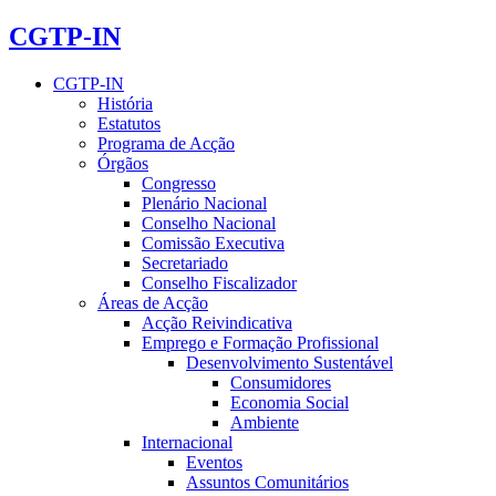
CGTP-IN
CGTP-IN
História
Estatutos
Programa de Acção
Órgãos
Congresso
Plenário Nacional
Conselho Nacional
Comissão Executiva
Secretariado
Conselho Fiscalizador
Áreas de Acção
Acção Reivindicativa
Emprego e Formação Profissional
Desenvolvimento Sustentável
Consumidores
Economia Social
Ambiente
Internacional
Eventos
Assuntos Comunitários