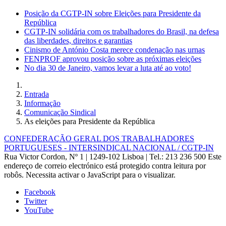
Posição da CGTP-IN sobre Eleições para Presidente da
República
CGTP-IN solidária com os trabalhadores do Brasil, na defesa
das liberdades, direitos e garantias
Cinismo de António Costa merece condenação nas urnas
FENPROF aprovou posição sobre as próximas eleições
No dia 30 de Janeiro, vamos levar a luta até ao voto!
Entrada
Informação
Comunicação Sindical
As eleições para Presidente da República
CONFEDERAÇÃO GERAL DOS TRABALHADORES
PORTUGUESES - INTERSINDICAL NACIONAL / CGTP-IN
Rua Victor Cordon, Nº 1 | 1249-102 Lisboa |
Tel.: 213 236 500
Este
endereço de correio electrónico está protegido contra leitura por
robôs. Necessita activar o JavaScript para o visualizar.
Facebook
Twitter
YouTube