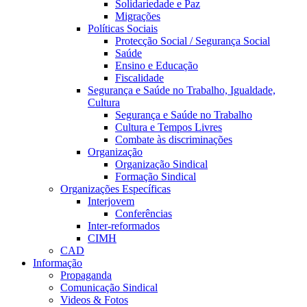
Solidariedade e Paz
Migrações
Políticas Sociais
Protecção Social / Segurança Social
Saúde
Ensino e Educação
Fiscalidade
Segurança e Saúde no Trabalho, Igualdade,
Cultura
Segurança e Saúde no Trabalho
Cultura e Tempos Livres
Combate às discriminações
Organização
Organização Sindical
Formação Sindical
Organizações Específicas
Interjovem
Conferências
Inter-reformados
CIMH
CAD
Informação
Propaganda
Comunicação Sindical
Videos & Fotos