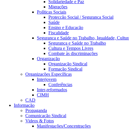
Solidariedade e Paz
Migrações
Políticas Sociais
Protecção Social / Segurança Social
Saúde
Ensino e Educação
Fiscalidade
Segurança e Saúde no Trabalho, Igualdade, Cultur
Segurança e Saúde no Trabalho
Cultura e Tempos Livres
Combate às discriminações
Organização
Organização Sindical
Formação Sindical
Organizações Específicas
Interjovem
Conferências
Inter-reformados
CIMH
CAD
Informação
Propaganda
Comunicação Sindical
Videos & Fotos
Manifestações/Concentrações