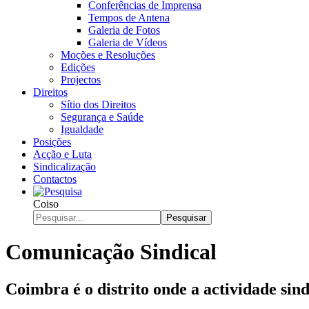
Conferências de Imprensa
Tempos de Antena
Galeria de Fotos
Galeria de Vídeos
Moções e Resoluções
Edições
Projectos
Direitos
Sítio dos Direitos
Segurança e Saúde
Igualdade
Posições
Acção e Luta
Sindicalização
Contactos
Coiso
Pesquisar
Comunicação Sindical
Coimbra é o distrito onde a actividade sind