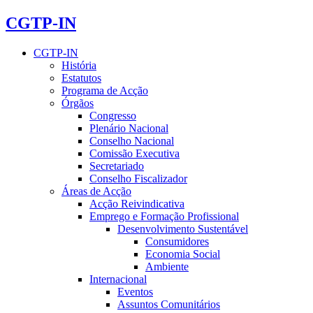
CGTP-IN
CGTP-IN
História
Estatutos
Programa de Acção
Órgãos
Congresso
Plenário Nacional
Conselho Nacional
Comissão Executiva
Secretariado
Conselho Fiscalizador
Áreas de Acção
Acção Reivindicativa
Emprego e Formação Profissional
Desenvolvimento Sustentável
Consumidores
Economia Social
Ambiente
Internacional
Eventos
Assuntos Comunitários