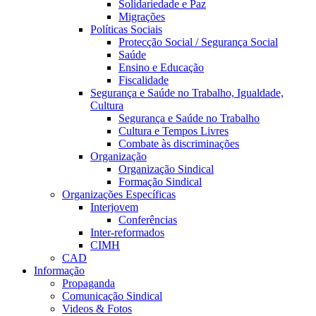
Solidariedade e Paz
Migrações
Políticas Sociais
Protecção Social / Segurança Social
Saúde
Ensino e Educação
Fiscalidade
Segurança e Saúde no Trabalho, Igualdade,
Cultura
Segurança e Saúde no Trabalho
Cultura e Tempos Livres
Combate às discriminações
Organização
Organização Sindical
Formação Sindical
Organizações Específicas
Interjovem
Conferências
Inter-reformados
CIMH
CAD
Informação
Propaganda
Comunicação Sindical
Videos & Fotos