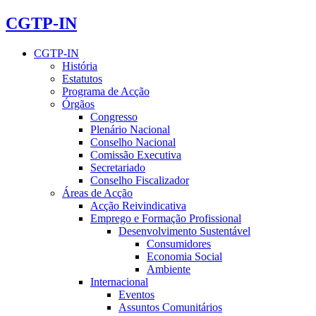
CGTP-IN
CGTP-IN
História
Estatutos
Programa de Acção
Órgãos
Congresso
Plenário Nacional
Conselho Nacional
Comissão Executiva
Secretariado
Conselho Fiscalizador
Áreas de Acção
Acção Reivindicativa
Emprego e Formação Profissional
Desenvolvimento Sustentável
Consumidores
Economia Social
Ambiente
Internacional
Eventos
Assuntos Comunitários