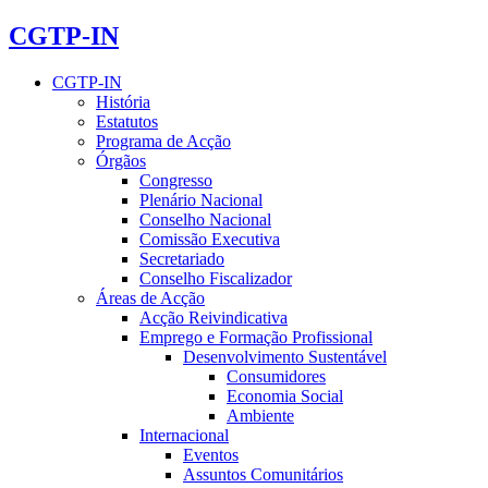
CGTP-IN
CGTP-IN
História
Estatutos
Programa de Acção
Órgãos
Congresso
Plenário Nacional
Conselho Nacional
Comissão Executiva
Secretariado
Conselho Fiscalizador
Áreas de Acção
Acção Reivindicativa
Emprego e Formação Profissional
Desenvolvimento Sustentável
Consumidores
Economia Social
Ambiente
Internacional
Eventos
Assuntos Comunitários