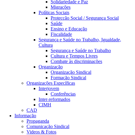
Solidariedade e Paz
Migrações
Políticas Sociais
Protecção Social / Segurança Social
Saúde
Ensino e Educação
Fiscalidade
Segurança e Saúde no Trabalho, Igualdade,
Cultura
Segurança e Saúde no Trabalho
Cultura e Tempos Livres
Combate às discriminações
Organização
Organização Sindical
Formação Sindical
Organizações Específicas
Interjovem
Conferências
Inter-reformados
CIMH
CAD
Informação
Propaganda
Comunicação Sindical
Videos & Fotos