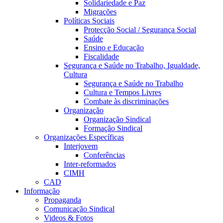
Solidariedade e Paz
Migrações
Políticas Sociais
Protecção Social / Segurança Social
Saúde
Ensino e Educação
Fiscalidade
Segurança e Saúde no Trabalho, Igualdade,
Cultura
Segurança e Saúde no Trabalho
Cultura e Tempos Livres
Combate às discriminações
Organização
Organização Sindical
Formação Sindical
Organizações Específicas
Interjovem
Conferências
Inter-reformados
CIMH
CAD
Informação
Propaganda
Comunicação Sindical
Videos & Fotos