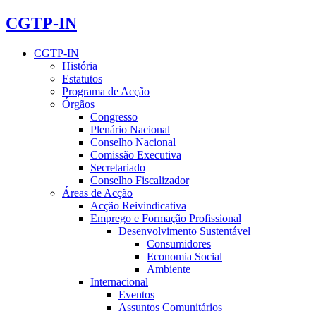
CGTP-IN
CGTP-IN
História
Estatutos
Programa de Acção
Órgãos
Congresso
Plenário Nacional
Conselho Nacional
Comissão Executiva
Secretariado
Conselho Fiscalizador
Áreas de Acção
Acção Reivindicativa
Emprego e Formação Profissional
Desenvolvimento Sustentável
Consumidores
Economia Social
Ambiente
Internacional
Eventos
Assuntos Comunitários