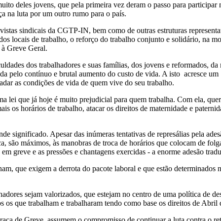
to deles jovens, que pela primeira vez deram o passo para participar na 
a na luta por um outro rumo para o país.
vistas sindicais da CGTP-IN, bem como de outras estruturas representat
dos locais de trabalho, o reforço do trabalho conjunto e solidário, na m
o à Greve Geral.
dades dos trabalhadores e suas famílias, dos jovens e reformados, da
vada pelo contínuo e brutal aumento do custo de vida. A isto acresce 
radar as condições de vida de quem vive do seu trabalho.
 lei que já hoje é muito prejudicial para quem trabalha. Com ela, quer
ais os horários de trabalho, atacar os direitos de maternidade e paternid
rande significado. Apesar das inúmeras tentativas de represálias pela a
ica, são máximos, às manobras de troca de horários que colocam de fol
s em greve e as pressões e chantagens exercidas - a enorme adesão trad
am, que exigem a derrota do pacote laboral e que estão determinados ne
adores sejam valorizados, que estejam no centro de uma política de de
os os que trabalham e trabalharam tendo como base os direitos de Abril
aça de Greve, assumem o compromisso de continuar a luta contra o retro