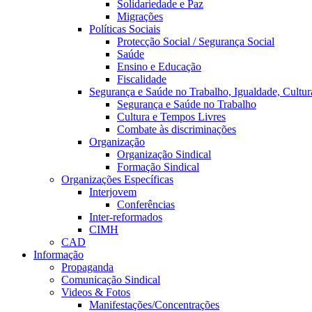
Solidariedade e Paz
Migrações
Políticas Sociais
Protecção Social / Segurança Social
Saúde
Ensino e Educação
Fiscalidade
Segurança e Saúde no Trabalho, Igualdade, Cultur
Segurança e Saúde no Trabalho
Cultura e Tempos Livres
Combate às discriminações
Organização
Organização Sindical
Formação Sindical
Organizações Específicas
Interjovem
Conferências
Inter-reformados
CIMH
CAD
Informação
Propaganda
Comunicação Sindical
Videos & Fotos
Manifestações/Concentrações