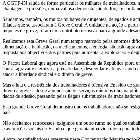
A CGTP-IN saúda de forma particular os milhares de trabalhadores, mui
chantagens e pressões, numa valiosa demonstração de força e confianç
Saudamos, também, os muitos milhares de dirigentes, delegados e acti
filiadas que se associaram à Greve Geral. A unidade na acção a partir 
piquetes de greve, foram um contributo decisivo para a grande adesã
Realizamos esta Greve Geral num tempo marcado pelas enormes dificul
alimentação, a habitação, os medicamentos, a energia, situação agra
resposta aos objectivos dos patrões para aumentar a exploração e deg
O Pacote Laboral que agora está na Assembleia da República piora uma
causa, agravar e eternizar a precariedade, desregular e alongar ainda m
atacar a liberdade sindical e o direito de greve.
Mas a luta e a resistência dos trabalhadores à ofensiva têm sido de g
direito à greve – desde a imposição de serviços mínimos que, na prát
dados de adesão, passando pelas ilegais substituições de trabalhadore
Esta grande Greve Geral demonstra que os trabalhadores não se resign
país.
Não aceitamos retrocessos, exigimos um outro rumo no qual os trabalh
e as funções sociais do Estado e que garanta uma vida digna para tod
Assim, os trabalhadores presentes nesta Concentração/Manifestação/Pr