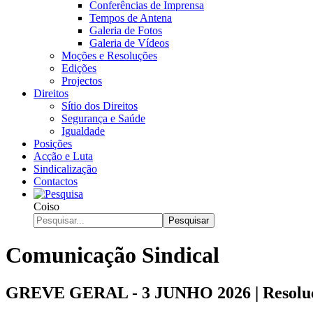
Conferências de Imprensa
Tempos de Antena
Galeria de Fotos
Galeria de Vídeos
Moções e Resoluções
Edições
Projectos
Direitos
Sítio dos Direitos
Segurança e Saúde
Igualdade
Posições
Acção e Luta
Sindicalização
Contactos
Coiso
Pesquisar
Comunicação Sindical
GREVE GERAL - 3 JUNHO 2026 | Resolu