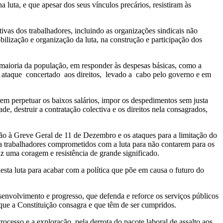
luta, e que apesar dos seus vínculos precários, resistiram às
ivas dos trabalhadores, incluindo as organizações sindicais não
obilização e organização da luta, na construção e participação dos
 maioria da população, em responder às despesas básicas, como a
um ataque concertado aos direitos, levado a cabo pelo governo e em
em perpetuar os baixos salários, impor os despedimentos sem justa
ade, destruir a contratação colectiva e os direitos nela consagrados,
desão à Greve Geral de 11 de Dezembro e os ataques para a limitação do
ga trabalhadores comprometidos com a luta para não contarem para os
uz uma coragem e resistência de grande significado.
sta luta para acabar com a política que põe em causa o futuro do
senvolvimento e progresso, que defenda e reforce os serviços públicos
 que a Constituição consagra e que têm de ser cumpridos.
cesso e a exploração, pela derrota do pacote laboral de assalto aos