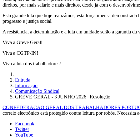
direitos, por mais salário e mais direitos, desde já com o desenvolvime
Esta grande luta que hoje realizámos, esta força imensa demonstrada h
progresso e justiça social.
A resistência, a determinação e a luta em unidade serão a garantia da v
Viva a Greve Geral!
Viva a CGTP-IN!
Viva a luta dos trabalhadores!
Entrada
Informação
Comunicação Sindical
GREVE GERAL - 3 JUNHO 2026 | Resolução
CONFEDERAÇÃO GERAL DOS TRABALHADORES PORTUGUE
correio electrónico está protegido contra leitura por robôs. Necessita a
Facebook
Twitter
YouTube