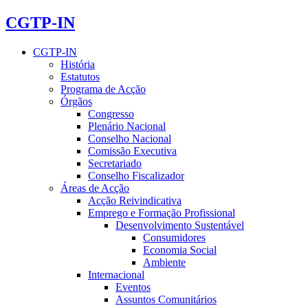
CGTP-IN
CGTP-IN
História
Estatutos
Programa de Acção
Órgãos
Congresso
Plenário Nacional
Conselho Nacional
Comissão Executiva
Secretariado
Conselho Fiscalizador
Áreas de Acção
Acção Reivindicativa
Emprego e Formação Profissional
Desenvolvimento Sustentável
Consumidores
Economia Social
Ambiente
Internacional
Eventos
Assuntos Comunitários