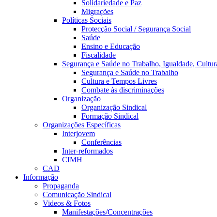
Solidariedade e Paz
Migrações
Políticas Sociais
Protecção Social / Segurança Social
Saúde
Ensino e Educação
Fiscalidade
Segurança e Saúde no Trabalho, Igualdade, Cultur
Segurança e Saúde no Trabalho
Cultura e Tempos Livres
Combate às discriminações
Organização
Organização Sindical
Formação Sindical
Organizações Específicas
Interjovem
Conferências
Inter-reformados
CIMH
CAD
Informação
Propaganda
Comunicação Sindical
Videos & Fotos
Manifestações/Concentrações