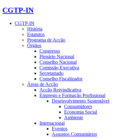
CGTP-IN
CGTP-IN
História
Estatutos
Programa de Acção
Órgãos
Congresso
Plenário Nacional
Conselho Nacional
Comissão Executiva
Secretariado
Conselho Fiscalizador
Áreas de Acção
Acção Reivindicativa
Emprego e Formação Profissional
Desenvolvimento Sustentável
Consumidores
Economia Social
Ambiente
Internacional
Eventos
Assuntos Comunitários