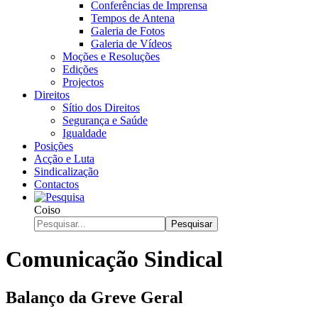
Conferências de Imprensa
Tempos de Antena
Galeria de Fotos
Galeria de Vídeos
Moções e Resoluções
Edições
Projectos
Direitos
Sítio dos Direitos
Segurança e Saúde
Igualdade
Posições
Acção e Luta
Sindicalização
Contactos
Coiso
Pesquisar
Comunicação Sindical
Balanço da Greve Geral