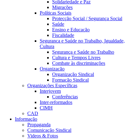
Solidariedade e Paz
Migrações
Políticas Sociais
Protecção Social / Segurança Social
Saúde
Ensino e Educação
Fiscalidade
Segurança e Saúde no Trabalho, Igualdade,
Cultura
Segurança e Saúde no Trabalho
Cultura e Tempos Livres
Combate às discriminações
Organização
Organização Sindical
Formação Sindical
Organizações Específicas
Interjovem
Conferências
Inter-reformados
CIMH
CAD
Informação
Propaganda
Comunicação Sindical
Videos & Fotos