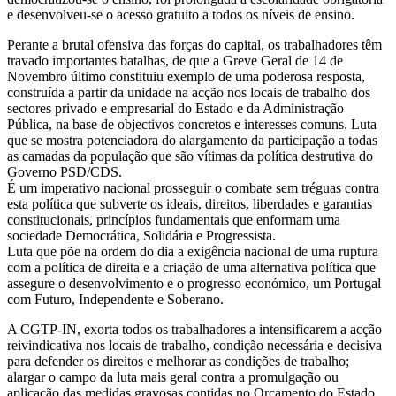
e desenvolveu-se o acesso gratuito a todos os níveis de ensino.
Perante a brutal ofensiva das forças do capital, os trabalhadores têm
travado importantes batalhas, de que a Greve Geral de 14 de
Novembro último constituiu exemplo de uma poderosa resposta,
construída a partir da unidade na acção nos locais de trabalho dos
sectores privado e empresarial do Estado e da Administração
Pública, na base de objectivos concretos e interesses comuns. Luta
que se mostra potenciadora do alargamento da participação a todas
as camadas da população que são vítimas da política destrutiva do
Governo PSD/CDS.
É um imperativo nacional prosseguir o combate sem tréguas contra
esta política que subverte os ideais, direitos, liberdades e garantias
constitucionais, princípios fundamentais que enformam uma
sociedade Democrática, Solidária e Progressista.
Luta que põe na ordem do dia a exigência nacional de uma ruptura
com a política de direita e a criação de uma alternativa política que
assegure o desenvolvimento e o progresso económico, um Portugal
com Futuro, Independente e Soberano.
A CGTP-IN, exorta todos os trabalhadores a intensificarem a acção
reivindicativa nos locais de trabalho, condição necessária e decisiva
para defender os direitos e melhorar as condições de trabalho;
alargar o campo da luta mais geral contra a promulgação ou
aplicação das medidas gravosas contidas no Orçamento do Estado,