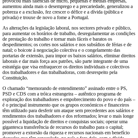
provocou mais falências de micro, pequenas e médias empresas,
aumentou ainda mais o desemprego e a precariedade, generalizou a
pobreza e a exclusão, fez crescer o défice e a dívida (pública e
privada) e trouxe de novo a fome a Portugal.
As alterações da legislação laboral, nos sectores privado e público,
para aumentar os horários de trabalho, desregulamentar as condições
de prestação do trabalho e tornar mais fáceis e baratos os
despedimentos; os cortes nos salários e nos subsídios de férias e de
natal; o boicote à negociação colectiva e o congelamento das
portarias de extensão, para impor os baixos salários, eliminar direitos
laborais e dar mais força aos patrões, são parte integrante de uma
estratégia que visa enfraquecer os direitos individuais e colectivos
dos trabalhadores e das trabalhadoras, com desrespeito pela
Constituição.
O chamado “memorando de entendimento” assinado entre o PS,
PSD e CDS com a tróica estrangeira – autêntico programa de
exploração dos trabalhadores e empobrecimento do povo e do país –
é o principal instrumento que os grupos económicos e financeiros
têm utilizado para desferir um ataque sem precedentes aos salários e
rendimentos dos trabalhadores e dos reformados; levar o mais longe
possível a liquidação de direitos e conquistas sociais; operar uma
gigantesca transferência de recursos do trabalho para o capital;
promover a extorsão da riqueza e recursos nacionais em benefício