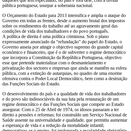
daqueles que têm especulado, no país e fora dele, com a dívida
pública portuguesa; usurpar a soberania nacional.
O Orçamento do Estado para 2013 intensifica e amplia o ataque do
Governo em todas as frentes, desde o aumento brutal dos impostos
sobre os rendimentos do trabalho até ao agravamento geral das
condições de vida dos trabalhadores e do povo português.
A política de direita é uma política criminosa. Sob o plano
expressamente anunciado da “refundação” do papel do Estado, o
Governo anseia por atingir o objectivo supremo do grande capital
económico e financeiro, que é o de subverter o regime democrático
que incorpora a Constituição da República Portuguesa, objectivo
esse que pretende materializar com o desmantelamento e
privatização dos sectores e empresas que ainda se mantêm na esfera
pública, com a extinção de autarquias, no quadro de uma enorme
ofensiva contra o Poder Local Democrático, bem como a destruição
das Funções Sociais do Estado.
O desenvolvimento do país e a qualidade de vida dos trabalhadores
e do povo são indissociáveis da sua luta pela restauração de um
regime democrático e das Funções Sociais que compete ao Estado
assegurar. Com o 25 de Abril de 1974, os idosos passaram a ter
direito a pensões e reformas; foi construído um Serviço Nacional de
Saúde assente na universalidade e qualidade, que permitiu aumentar
a esperança de vida e a redução da mortalidade infantil;
democratizou-se o ensino, foi prolongada a escolaridade obrigatória