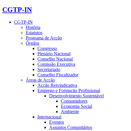
CGTP-IN
CGTP-IN
História
Estatutos
Programa de Acção
Órgãos
Congresso
Plenário Nacional
Conselho Nacional
Comissão Executiva
Secretariado
Conselho Fiscalizador
Áreas de Acção
Acção Reivindicativa
Emprego e Formação Profissional
Desenvolvimento Sustentável
Consumidores
Economia Social
Ambiente
Internacional
Eventos
Assuntos Comunitários