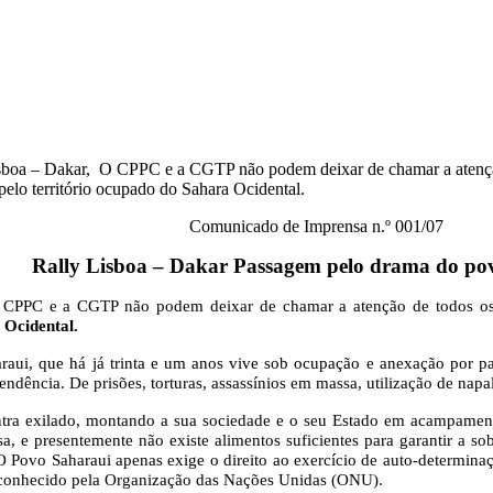
isboa – Dakar, O CPPC e a CGTP não podem deixar de chamar a atenção d
elo território ocupado do Sahara Ocidental.
Comunicado de Imprensa n.º 001/07
Rally Lisboa – Dakar
Passagem pelo drama do po
CPPC e a CGTP não podem deixar de chamar a atenção de todos os en
 Ocidental.
araui, que há já trinta e um anos vive sob ocupação e anexação por p
pendência. De prisões, torturas, assassínios em massa, utilização de n
ntra exilado, montando a sua sociedade e o seu Estado em acampament
sa, e presentemente não existe alimentos suficientes para garantir a s
O Povo Saharaui apenas exige o direito ao exercício de auto-determinaçã
reconhecido pela Organização das Nações Unidas (ONU).