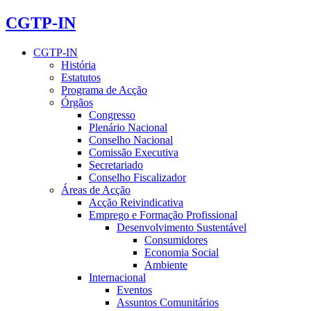
CGTP-IN
CGTP-IN
História
Estatutos
Programa de Acção
Órgãos
Congresso
Plenário Nacional
Conselho Nacional
Comissão Executiva
Secretariado
Conselho Fiscalizador
Áreas de Acção
Acção Reivindicativa
Emprego e Formação Profissional
Desenvolvimento Sustentável
Consumidores
Economia Social
Ambiente
Internacional
Eventos
Assuntos Comunitários