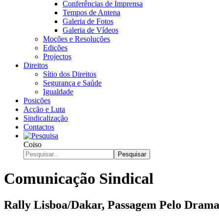
Conferências de Imprensa
Tempos de Antena
Galeria de Fotos
Galeria de Vídeos
Moções e Resoluções
Edições
Projectos
Direitos
Sítio dos Direitos
Segurança e Saúde
Igualdade
Posições
Acção e Luta
Sindicalização
Contactos
Coiso
Pesquisar
Comunicação Sindical
Rally Lisboa/Dakar, Passagem Pelo Drama