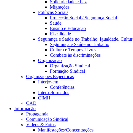
Solidariedade e Paz
Migrações
Políticas Sociais
Protecção Social / Segurança Social
Saúde
Ensino e Educação
Fiscalidade
Segurança e Saúde no Trabalho, Igualdade, Cultur
Segurança e Saúde no Trabalho
Cultura e Tempos Livres
Combate às discriminações
Organização
Organização Sindical
Formação Sindical
Organizações Específicas
Interjovem
Conferências
Inter-reformados
CIMH
CAD
Informação
Propaganda
Comunicação Sindical
Videos & Fotos
Manifestações/Concentrações