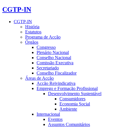
CGTP-IN
CGTP-IN
História
Estatutos
Programa de Acção
Órgãos
Congresso
Plenário Nacional
Conselho Nacional
Comissão Executiva
Secretariado
Conselho Fiscalizador
Áreas de Acção
Acção Reivindicativa
Emprego e Formação Profissional
Desenvolvimento Sustentável
Consumidores
Economia Social
Ambiente
Internacional
Eventos
Assuntos Comunitários