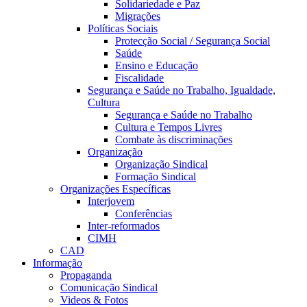
Solidariedade e Paz
Migrações
Políticas Sociais
Protecção Social / Segurança Social
Saúde
Ensino e Educação
Fiscalidade
Segurança e Saúde no Trabalho, Igualdade,
Cultura
Segurança e Saúde no Trabalho
Cultura e Tempos Livres
Combate às discriminações
Organização
Organização Sindical
Formação Sindical
Organizações Específicas
Interjovem
Conferências
Inter-reformados
CIMH
CAD
Informação
Propaganda
Comunicação Sindical
Videos & Fotos