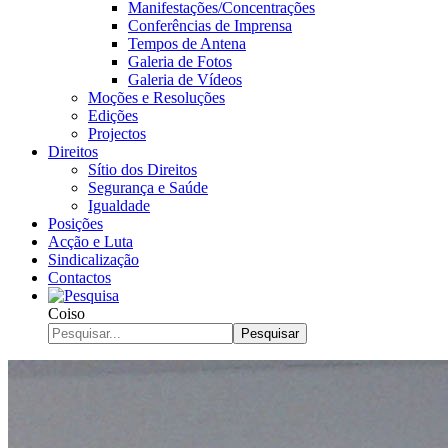
Manifestações/Concentrações
Conferências de Imprensa
Tempos de Antena
Galeria de Fotos
Galeria de Vídeos
Moções e Resoluções
Edições
Projectos
Direitos
Sítio dos Direitos
Segurança e Saúde
Igualdade
Posições
Acção e Luta
Sindicalização
Contactos
Coiso
Pesquisar