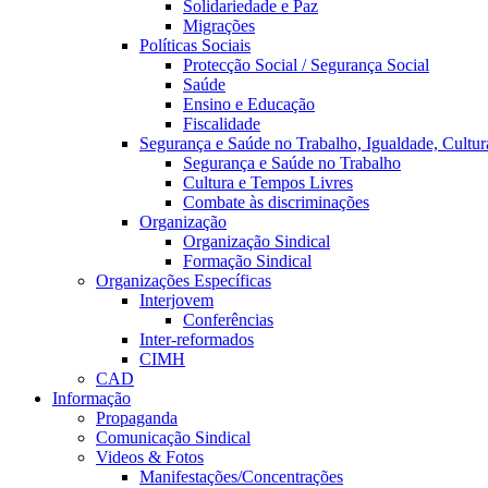
Solidariedade e Paz
Migrações
Políticas Sociais
Protecção Social / Segurança Social
Saúde
Ensino e Educação
Fiscalidade
Segurança e Saúde no Trabalho, Igualdade, Cultur
Segurança e Saúde no Trabalho
Cultura e Tempos Livres
Combate às discriminações
Organização
Organização Sindical
Formação Sindical
Organizações Específicas
Interjovem
Conferências
Inter-reformados
CIMH
CAD
Informação
Propaganda
Comunicação Sindical
Videos & Fotos
Manifestações/Concentrações