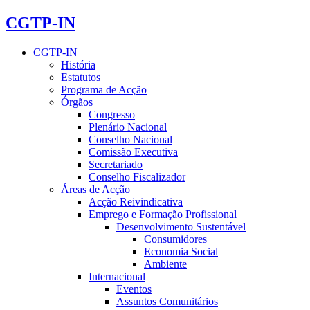
CGTP-IN
CGTP-IN
História
Estatutos
Programa de Acção
Órgãos
Congresso
Plenário Nacional
Conselho Nacional
Comissão Executiva
Secretariado
Conselho Fiscalizador
Áreas de Acção
Acção Reivindicativa
Emprego e Formação Profissional
Desenvolvimento Sustentável
Consumidores
Economia Social
Ambiente
Internacional
Eventos
Assuntos Comunitários