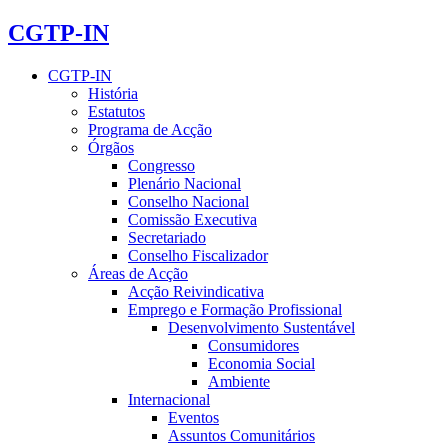
CGTP-IN
CGTP-IN
História
Estatutos
Programa de Acção
Órgãos
Congresso
Plenário Nacional
Conselho Nacional
Comissão Executiva
Secretariado
Conselho Fiscalizador
Áreas de Acção
Acção Reivindicativa
Emprego e Formação Profissional
Desenvolvimento Sustentável
Consumidores
Economia Social
Ambiente
Internacional
Eventos
Assuntos Comunitários