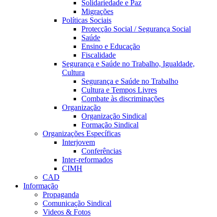
Solidariedade e Paz
Migrações
Políticas Sociais
Protecção Social / Segurança Social
Saúde
Ensino e Educação
Fiscalidade
Segurança e Saúde no Trabalho, Igualdade,
Cultura
Segurança e Saúde no Trabalho
Cultura e Tempos Livres
Combate às discriminações
Organização
Organização Sindical
Formação Sindical
Organizações Específicas
Interjovem
Conferências
Inter-reformados
CIMH
CAD
Informação
Propaganda
Comunicação Sindical
Videos & Fotos