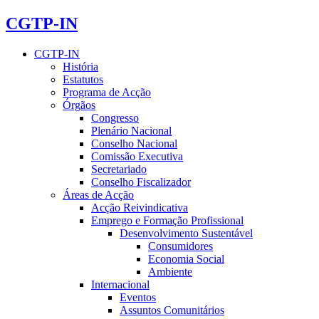
CGTP-IN
CGTP-IN
História
Estatutos
Programa de Acção
Órgãos
Congresso
Plenário Nacional
Conselho Nacional
Comissão Executiva
Secretariado
Conselho Fiscalizador
Áreas de Acção
Acção Reivindicativa
Emprego e Formação Profissional
Desenvolvimento Sustentável
Consumidores
Economia Social
Ambiente
Internacional
Eventos
Assuntos Comunitários