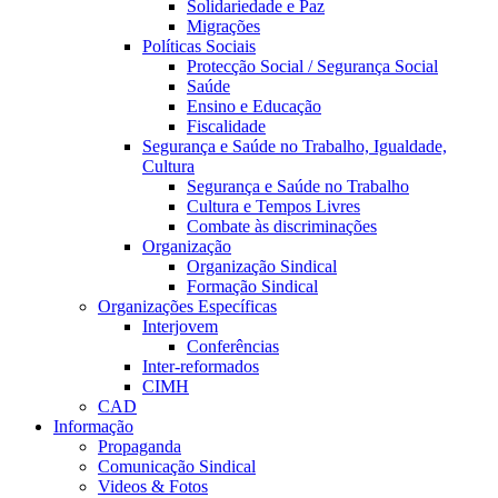
Solidariedade e Paz
Migrações
Políticas Sociais
Protecção Social / Segurança Social
Saúde
Ensino e Educação
Fiscalidade
Segurança e Saúde no Trabalho, Igualdade,
Cultura
Segurança e Saúde no Trabalho
Cultura e Tempos Livres
Combate às discriminações
Organização
Organização Sindical
Formação Sindical
Organizações Específicas
Interjovem
Conferências
Inter-reformados
CIMH
CAD
Informação
Propaganda
Comunicação Sindical
Videos & Fotos