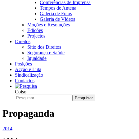
Conferências de Imprensa
Tempos de Antena
Galeria de Fotos
Galeria de Vídeos
Moções e Resoluções
Edições
Projectos
Direitos
Sítio dos Direitos
Segurança e Saúde
Igualdade
Posições
Acção e Luta
Sindicalização
Contactos
Coiso
Pesquisar
Propaganda
2014