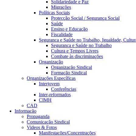
Solidariedade e Paz
Migrações
Políticas Sociais
Protecção Social / Segurança Social
Saúde
Ensino e Educação
Fiscalidade
Segurança e Saúde no Trabalho, Igualdade, Cultur
Segurança e Saúde no Trabalho
Cultura e Tempos Livres
Combate às discriminações
Organização
Organização Sindical
Formação Sindical
Organizações Específicas
Interjovem
Conferências
Inter-reformados
CIMH
CAD
Informação
Propaganda
Comunicação Sindical
Videos & Fotos
Manifestações/Concentrações