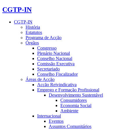
CGTP-IN
CGTP-IN
História
Estatutos
Programa de Acção
Órgãos
Congresso
Plenário Nacional
Conselho Nacional
Comissão Executiva
Secretariado
Conselho Fiscalizador
Áreas de Acção
Acção Reivindicativa
Emprego e Formação Profissional
Desenvolvimento Sustentável
Consumidores
Economia Social
Ambiente
Internacional
Eventos
Assuntos Comunitários