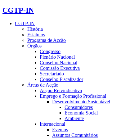
CGTP-IN
CGTP-IN
História
Estatutos
Programa de Acção
Órgãos
Congresso
Plenário Nacional
Conselho Nacional
Comissão Executiva
Secretariado
Conselho Fiscalizador
Áreas de Acção
Acção Reivindicativa
Emprego e Formação Profissional
Desenvolvimento Sustentável
Consumidores
Economia Social
Ambiente
Internacional
Eventos
Assuntos Comunitários