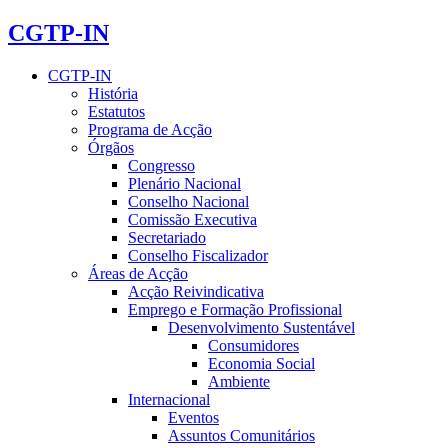
CGTP-IN
CGTP-IN
História
Estatutos
Programa de Acção
Órgãos
Congresso
Plenário Nacional
Conselho Nacional
Comissão Executiva
Secretariado
Conselho Fiscalizador
Áreas de Acção
Acção Reivindicativa
Emprego e Formação Profissional
Desenvolvimento Sustentável
Consumidores
Economia Social
Ambiente
Internacional
Eventos
Assuntos Comunitários