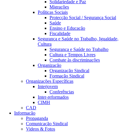
Solidariedade e Paz
Migrações
Políticas Sociais
Protecção Social / Segurança Social
Saúde
Ensino e Educação
Fiscalidade
Segurança e Saúde no Trabalho, Igualdade,
Cultura
Segurança e Saúde no Trabalho
Cultura e Tempos Livres
Combate às discriminações
Organização
Organização Sindical
Formação Sindical
Organizações Específicas
Interjovem
Conferências
Inter-reformados
CIMH
CAD
Informação
Propaganda
Comunicação Sindical
Videos & Fotos