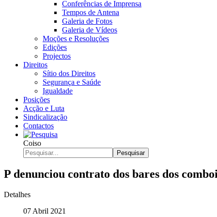
Conferências de Imprensa
Tempos de Antena
Galeria de Fotos
Galeria de Vídeos
Moções e Resoluções
Edições
Projectos
Direitos
Sítio dos Direitos
Segurança e Saúde
Igualdade
Posições
Acção e Luta
Sindicalização
Contactos
Coiso
Pesquisar
P denunciou contrato dos bares dos comboi
Detalhes
07 Abril 2021