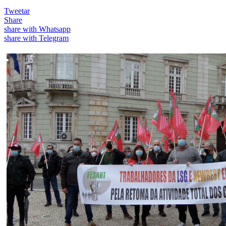
Tweetar
Share
share with Whatsapp
share with Telegram