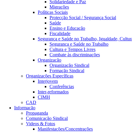
Solidariedade e Paz
Migrações
Políticas Sociais
Protecção Social / Segurança Social
Saúde
Ensino e Educação
Fiscalidade
Segurança e Saúde no Trabalho, Igualdade, Cultur
Segurança e Saúde no Trabalho
Cultura e Tempos Livres
Combate às discriminações
Organização
Organização Sindical
Formação Sindical
Organizações Específicas
Interjovem
Conferências
Inter-reformados
CIMH
CAD
Informação
Propaganda
Comunicação Sindical
Videos & Fotos
Manifestações/Concentrações