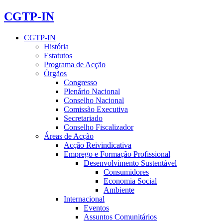
CGTP-IN
CGTP-IN
História
Estatutos
Programa de Acção
Órgãos
Congresso
Plenário Nacional
Conselho Nacional
Comissão Executiva
Secretariado
Conselho Fiscalizador
Áreas de Acção
Acção Reivindicativa
Emprego e Formação Profissional
Desenvolvimento Sustentável
Consumidores
Economia Social
Ambiente
Internacional
Eventos
Assuntos Comunitários