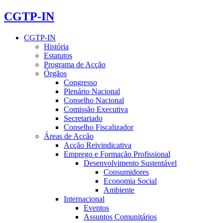
CGTP-IN
CGTP-IN
História
Estatutos
Programa de Acção
Órgãos
Congresso
Plenário Nacional
Conselho Nacional
Comissão Executiva
Secretariado
Conselho Fiscalizador
Áreas de Acção
Acção Reivindicativa
Emprego e Formação Profissional
Desenvolvimento Sustentável
Consumidores
Economia Social
Ambiente
Internacional
Eventos
Assuntos Comunitários