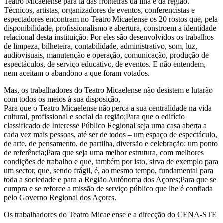
Teatro Micaelense para lá das fronteiras da ilha e da região.
Técnicos, artistas, organizadores de eventos, conferencistas e
espectadores encontram no Teatro Micaelense os 20 rostos que, pela
disponibilidade, profissionalismo e abertura, constroem a identidade
relacional desta instituição. Por eles são desenvolvidos os trabalhos
de limpeza, bilheteira, contabilidade, administrativo, som, luz,
audiovisuais, manutenção e operação, comunicação, produção de
espectáculos, de serviço educativo, de eventos. E não entendem,
nem aceitam o abandono a que foram votados.
Mas, os trabalhadores do Teatro Micaelense não desistem e lutarão
com todos os meios à sua disposição,
Para que o Teatro Micaelense não perca a sua centralidade na vida
cultural, profissional e social da região;Para que o edifício
classificado de Interesse Público Regional seja uma casa aberta a
cada vez mais pessoas, até ser de todos – um espaço de espectáculo,
de arte, de pensamento, de partilha, diversão e celebração: um ponto
de referência;Para que seja uma melhor estrutura, com melhores
condições de trabalho e que, também por isto, sirva de exemplo para
um sector, que, sendo frágil, é, ao mesmo tempo, fundamental para
toda a sociedade e para a Região Autónoma dos Açores;Para que se
cumpra e se reforce a missão de serviço público que lhe é confiada
pelo Governo Regional dos Açores.
Os trabalhadores do Teatro Micaelense e a direcção do CENA-STE