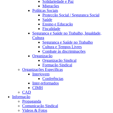
Solidariedade e Paz
Migrações
Políticas Sociais
Protecção Social / Segurança Social
Saúde
Ensino e Educação
Fiscalidade
Segurança e Saúde no Trabalho, Igualdade,
Cultura
Segurança e Saúde no Trabalho
Cultura e Tempos Livres
Combate às discriminações
Organização
Organização Sindical
Formação Sindical
Organizações Específicas
Interjovem
Conferências
Inter-reformados
CIMH
CAD
Informação
Propaganda
Comunicação Sindical
Videos & Fotos