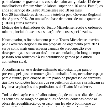
particularmente gravosa nos casos de maior antiguidade: 15 destes
trabalhadores têm um vínculo laboral superior a 10 anos. Para 9, os
anos ao serviço do Teatro Micaelense são 18 ou mais.
Dos 20 trabalhadores da estrutura tutelada pelo Governo Regional
dos Açores, 90% têm um salário base de menos de mil e quarenta
(1.040€) euros mensais.
Metade dos trabalhadores do Teatro Micaelense recebe o ordenado
mínimo, incluindo-se nesta situação técnicos especializados.
Neste quadro, o financiamento para o Teatro Micaelense inscrito
pelo Governo Regional na sua proposta de orçamento para 2023
surge como mais uma espessa camada de preocupação e de
desesperança, a somar ao desânimo acumulado pelo longo tempo
passado sem soluções e à vulnerabilidade gerada pela difícil
conjuntura atual.
A confirmar-se, este desinvestimento não deixa lugar para o
presente, pela justa remuneração do trabalho feito, nem abre espaço
para o futuro, pela criação de um plano de progressão de carreiras,
que fixe condições laborais que respeitem os direitos e satisfaçam as
legítimas aspirações dos profissionais do Teatro Micaelense.
Toda a dedicação e o trabalho esforçado, de todos os dias de todas
as semanas, ao longo de quase duas décadas, contadas desde as
obras de requalificação do espaço, tem levado o bom nome do