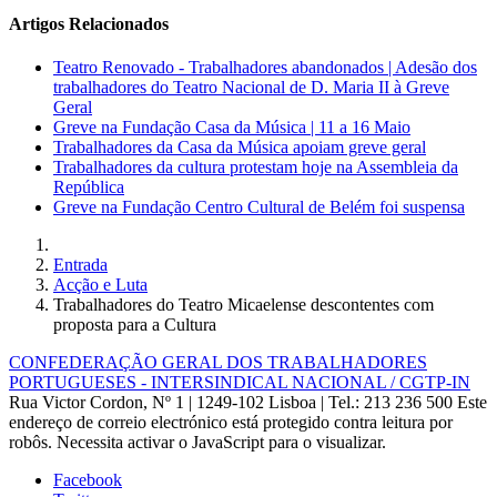
Artigos Relacionados
Teatro Renovado - Trabalhadores abandonados | Adesão dos
trabalhadores do Teatro Nacional de D. Maria II à Greve
Geral
Greve na Fundação Casa da Música | 11 a 16 Maio
Trabalhadores da Casa da Música apoiam greve geral
Trabalhadores da cultura protestam hoje na Assembleia da
República
Greve na Fundação Centro Cultural de Belém foi suspensa
Entrada
Acção e Luta
Trabalhadores do Teatro Micaelense descontentes com
proposta para a Cultura
CONFEDERAÇÃO GERAL DOS TRABALHADORES
PORTUGUESES - INTERSINDICAL NACIONAL / CGTP-IN
Rua Victor Cordon, Nº 1 | 1249-102 Lisboa |
Tel.: 213 236 500
Este
endereço de correio electrónico está protegido contra leitura por
robôs. Necessita activar o JavaScript para o visualizar.
Facebook