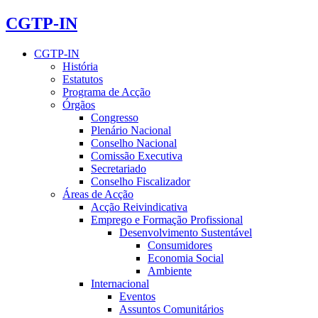
CGTP-IN
CGTP-IN
História
Estatutos
Programa de Acção
Órgãos
Congresso
Plenário Nacional
Conselho Nacional
Comissão Executiva
Secretariado
Conselho Fiscalizador
Áreas de Acção
Acção Reivindicativa
Emprego e Formação Profissional
Desenvolvimento Sustentável
Consumidores
Economia Social
Ambiente
Internacional
Eventos
Assuntos Comunitários