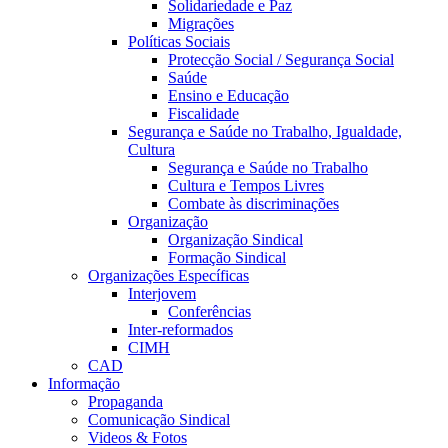
Solidariedade e Paz
Migrações
Políticas Sociais
Protecção Social / Segurança Social
Saúde
Ensino e Educação
Fiscalidade
Segurança e Saúde no Trabalho, Igualdade,
Cultura
Segurança e Saúde no Trabalho
Cultura e Tempos Livres
Combate às discriminações
Organização
Organização Sindical
Formação Sindical
Organizações Específicas
Interjovem
Conferências
Inter-reformados
CIMH
CAD
Informação
Propaganda
Comunicação Sindical
Videos & Fotos