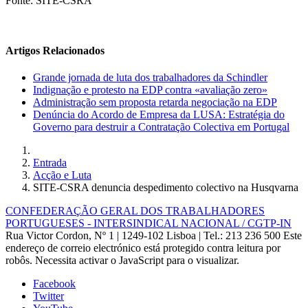
Fonte: SITE-CSRA
Artigos Relacionados
Grande jornada de luta dos trabalhadores da Schindler
Indignação e protesto na EDP contra «avaliação zero»
Administração sem proposta retarda negociação na EDP
Denúncia do Acordo de Empresa da LUSA: Estratégia do
Governo para destruir a Contratação Colectiva em Portugal
Entrada
Acção e Luta
SITE-CSRA denuncia despedimento colectivo na Husqvarna
CONFEDERAÇÃO GERAL DOS TRABALHADORES
PORTUGUESES - INTERSINDICAL NACIONAL / CGTP-IN
Rua Victor Cordon, Nº 1 | 1249-102 Lisboa |
Tel.: 213 236 500
Este
endereço de correio electrónico está protegido contra leitura por
robôs. Necessita activar o JavaScript para o visualizar.
Facebook
Twitter