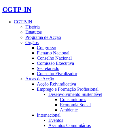
CGTP-IN
CGTP-IN
História
Estatutos
Programa de Acção
Órgãos
Congresso
Plenário Nacional
Conselho Nacional
Comissão Executiva
Secretariado
Conselho Fiscalizador
Áreas de Acção
Acção Reivindicativa
Emprego e Formação Profissional
Desenvolvimento Sustentável
Consumidores
Economia Social
Ambiente
Internacional
Eventos
Assuntos Comunitários