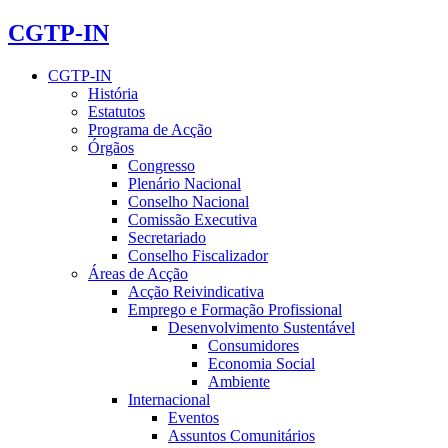
CGTP-IN
CGTP-IN
História
Estatutos
Programa de Acção
Órgãos
Congresso
Plenário Nacional
Conselho Nacional
Comissão Executiva
Secretariado
Conselho Fiscalizador
Áreas de Acção
Acção Reivindicativa
Emprego e Formação Profissional
Desenvolvimento Sustentável
Consumidores
Economia Social
Ambiente
Internacional
Eventos
Assuntos Comunitários