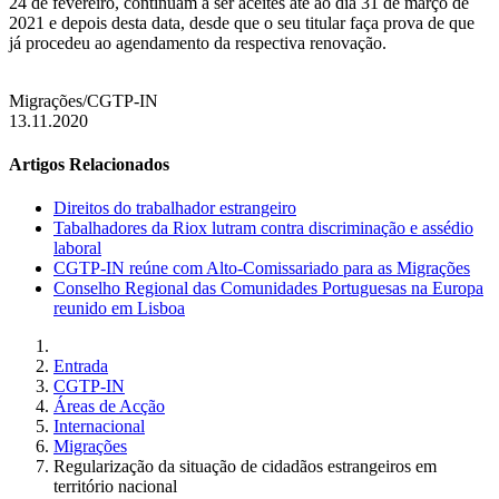
24 de fevereiro, continuam a ser aceites até ao dia 31 de março de
2021 e depois desta data, desde que o seu titular faça prova de que
já procedeu ao agendamento da respectiva renovação.
Migrações/CGTP-IN
13.11.2020
Artigos Relacionados
Direitos do trabalhador estrangeiro
Tabalhadores da Riox lutram contra discriminação e assédio
laboral
CGTP-IN reúne com Alto-Comissariado para as Migrações
Conselho Regional das Comunidades Portuguesas na Europa
reunido em Lisboa
Entrada
CGTP-IN
Áreas de Acção
Internacional
Migrações
Regularização da situação de cidadãos estrangeiros em
território nacional