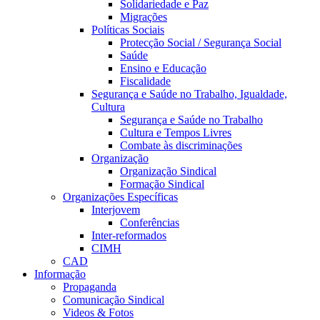
Solidariedade e Paz
Migrações
Políticas Sociais
Protecção Social / Segurança Social
Saúde
Ensino e Educação
Fiscalidade
Segurança e Saúde no Trabalho, Igualdade,
Cultura
Segurança e Saúde no Trabalho
Cultura e Tempos Livres
Combate às discriminações
Organização
Organização Sindical
Formação Sindical
Organizações Específicas
Interjovem
Conferências
Inter-reformados
CIMH
CAD
Informação
Propaganda
Comunicação Sindical
Videos & Fotos