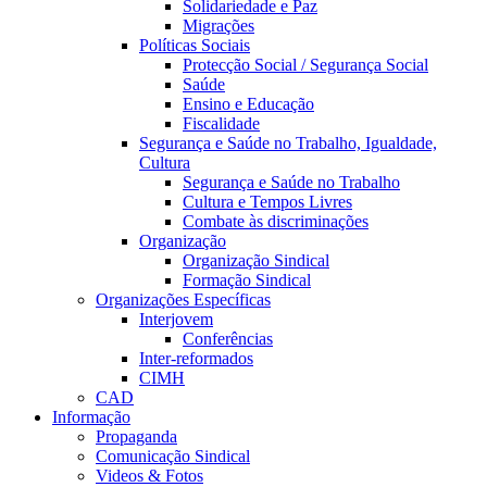
Solidariedade e Paz
Migrações
Políticas Sociais
Protecção Social / Segurança Social
Saúde
Ensino e Educação
Fiscalidade
Segurança e Saúde no Trabalho, Igualdade,
Cultura
Segurança e Saúde no Trabalho
Cultura e Tempos Livres
Combate às discriminações
Organização
Organização Sindical
Formação Sindical
Organizações Específicas
Interjovem
Conferências
Inter-reformados
CIMH
CAD
Informação
Propaganda
Comunicação Sindical
Videos & Fotos