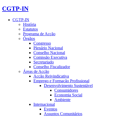
CGTP-IN
CGTP-IN
História
Estatutos
Programa de Acção
Órgãos
Congresso
Plenário Nacional
Conselho Nacional
Comissão Executiva
Secretariado
Conselho Fiscalizador
Áreas de Acção
Acção Reivindicativa
Emprego e Formação Profissional
Desenvolvimento Sustentável
Consumidores
Economia Social
Ambiente
Internacional
Eventos
Assuntos Comunitários