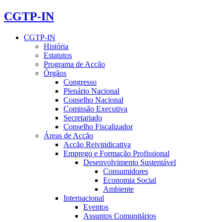
CGTP-IN
CGTP-IN
História
Estatutos
Programa de Acção
Órgãos
Congresso
Plenário Nacional
Conselho Nacional
Comissão Executiva
Secretariado
Conselho Fiscalizador
Áreas de Acção
Acção Reivindicativa
Emprego e Formação Profissional
Desenvolvimento Sustentável
Consumidores
Economia Social
Ambiente
Internacional
Eventos
Assuntos Comunitários