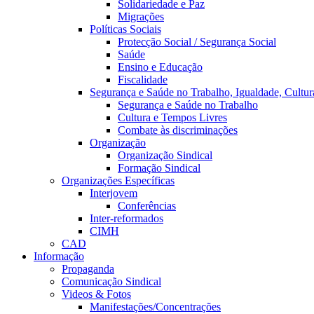
Solidariedade e Paz
Migrações
Políticas Sociais
Protecção Social / Segurança Social
Saúde
Ensino e Educação
Fiscalidade
Segurança e Saúde no Trabalho, Igualdade, Cultur
Segurança e Saúde no Trabalho
Cultura e Tempos Livres
Combate às discriminações
Organização
Organização Sindical
Formação Sindical
Organizações Específicas
Interjovem
Conferências
Inter-reformados
CIMH
CAD
Informação
Propaganda
Comunicação Sindical
Videos & Fotos
Manifestações/Concentrações