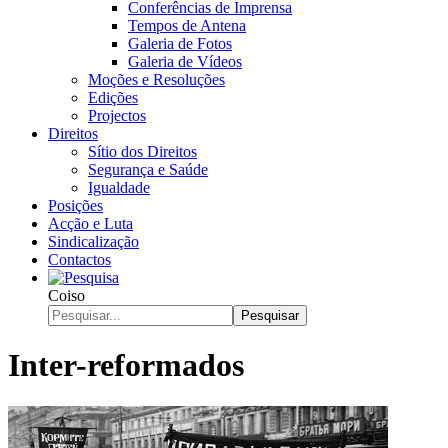
Conferências de Imprensa
Tempos de Antena
Galeria de Fotos
Galeria de Vídeos
Moções e Resoluções
Edições
Projectos
Direitos
Sítio dos Direitos
Segurança e Saúde
Igualdade
Posições
Acção e Luta
Sindicalização
Contactos
Coiso
Pesquisar
Inter-reformados