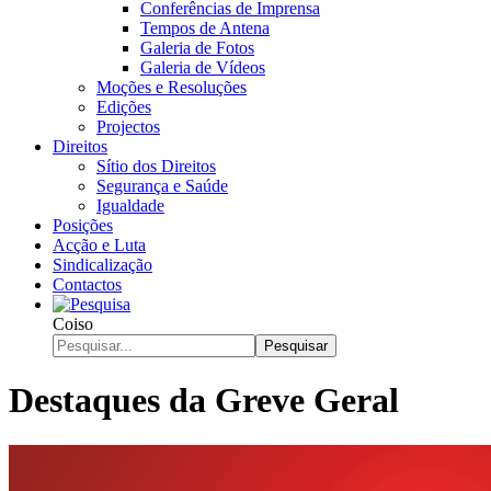
Conferências de Imprensa
Tempos de Antena
Galeria de Fotos
Galeria de Vídeos
Moções e Resoluções
Edições
Projectos
Direitos
Sítio dos Direitos
Segurança e Saúde
Igualdade
Posições
Acção e Luta
Sindicalização
Contactos
Coiso
Pesquisar
Destaques da Greve Geral