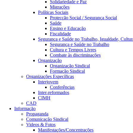
Solidariedade e Paz
Migrações
Políticas Sociais
Protecção Social / Segurança Social
Saúde
Ensino e Educação
Fiscalidade
Segurança e Saúde no Trabalho, Igualdade, Cultur
Segurança e Saúde no Trabalho
Cultura e Tempos Livres
Combate às discriminações
Organização
Organização Sindical
Formação Sindical
Organizações Específicas
Interjovem
Conferências
Inter-reformados
CIMH
CAD
Informação
Propaganda
Comunicação Sindical
Videos & Fotos
Manifestações/Concentrações