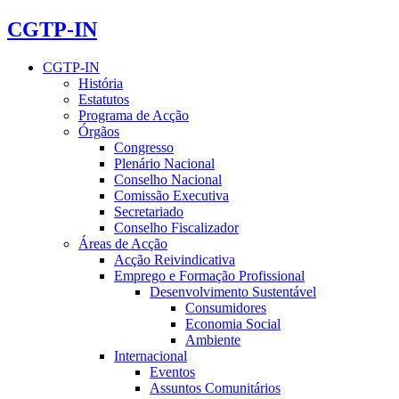
CGTP-IN
CGTP-IN
História
Estatutos
Programa de Acção
Órgãos
Congresso
Plenário Nacional
Conselho Nacional
Comissão Executiva
Secretariado
Conselho Fiscalizador
Áreas de Acção
Acção Reivindicativa
Emprego e Formação Profissional
Desenvolvimento Sustentável
Consumidores
Economia Social
Ambiente
Internacional
Eventos
Assuntos Comunitários