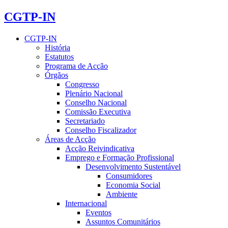
CGTP-IN
CGTP-IN
História
Estatutos
Programa de Acção
Órgãos
Congresso
Plenário Nacional
Conselho Nacional
Comissão Executiva
Secretariado
Conselho Fiscalizador
Áreas de Acção
Acção Reivindicativa
Emprego e Formação Profissional
Desenvolvimento Sustentável
Consumidores
Economia Social
Ambiente
Internacional
Eventos
Assuntos Comunitários