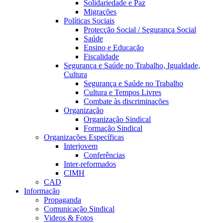
Solidariedade e Paz
Migrações
Políticas Sociais
Protecção Social / Segurança Social
Saúde
Ensino e Educação
Fiscalidade
Segurança e Saúde no Trabalho, Igualdade,
Cultura
Segurança e Saúde no Trabalho
Cultura e Tempos Livres
Combate às discriminações
Organização
Organização Sindical
Formação Sindical
Organizações Específicas
Interjovem
Conferências
Inter-reformados
CIMH
CAD
Informação
Propaganda
Comunicação Sindical
Videos & Fotos