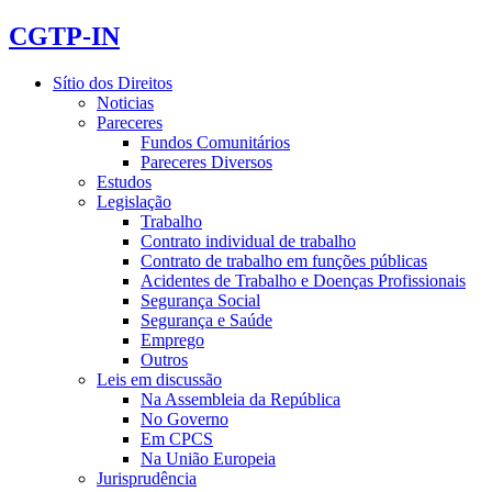
CGTP-IN
Sítio dos Direitos
Noticias
Pareceres
Fundos Comunitários
Pareceres Diversos
Estudos
Legislação
Trabalho
Contrato individual de trabalho
Contrato de trabalho em funções públicas
Acidentes de Trabalho e Doenças Profissionais
Segurança Social
Segurança e Saúde
Emprego
Outros
Leis em discussão
Na Assembleia da República
No Governo
Em CPCS
Na União Europeia
Jurisprudência