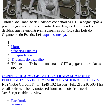
Tribunal do Trabalho de Coimbra condenou os CTT a pagar, após a
privatização da empresa e a partir dessa data, as diuturnidades
devidas, que se encontravam suspensas por força das Leis do
Orçamento do Estado. Leia
aqui a sentença
.
Home
Sítio dos Direitos
Jurisprudência
Tribunais do Trabalho
Tribunal do Trabalho condena os CTT a pagar diuturnidades
devidas
CONFEDERAÇÃO GERAL DOS TRABALHADORES
PORTUGUESES - INTERSINDICAL NACIONAL / CGTP-IN
Rua Victor Cordon, Nº 1 | 1249-102 Lisboa |
Tel.: 213 236 500
This
email address is being protected from spambots. You need
JavaScript enabled to view it.
Facebook
Twitter