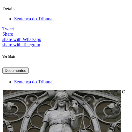
Details
Sentença do Tribunal
Tweet
Share
share with Whatsapp
share with Telegram
Ver Mais
Documentos
Sentença do Tribunal
O