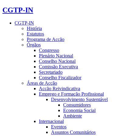
CGTP-IN
CGTP-IN
História
Estatutos
Programa de Acção
Órgãos
Congresso
Plenário Nacional
Conselho Nacional
Comissão Executiva
Secretariado
Conselho Fiscalizador
Áreas de Acção
Acção Reivindicativa
Emprego e Formação Profissional
Desenvolvimento Sustentável
Consumidores
Economia Social
Ambiente
Internacional
Eventos
Assuntos Comunitários