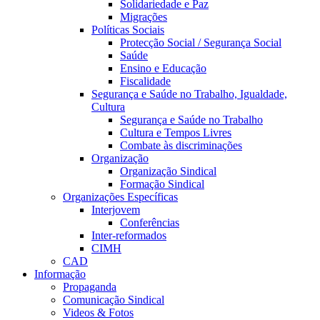
Solidariedade e Paz
Migrações
Políticas Sociais
Protecção Social / Segurança Social
Saúde
Ensino e Educação
Fiscalidade
Segurança e Saúde no Trabalho, Igualdade,
Cultura
Segurança e Saúde no Trabalho
Cultura e Tempos Livres
Combate às discriminações
Organização
Organização Sindical
Formação Sindical
Organizações Específicas
Interjovem
Conferências
Inter-reformados
CIMH
CAD
Informação
Propaganda
Comunicação Sindical
Videos & Fotos