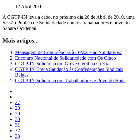
12 Abril 2010
A CGTP-IN leva a cabo, no próximo dia 26 de Abril de 2010, uma
Sessão Pública de Solidariedade com os trabalhadores e povo do
Sahara Ocidental.
Mais artigos...
Mensagem de Condolências à OPZZ e ao Solidarnosc
Encontro Nacional de Solidariedade com Os Cinco
CGTP-IN Solidária com Greve Geral na Grécia
CGTP-IN Envia Saudação às Confederações Sindicais
Belgas
CGTP-IN Solidária com Trabalhadores e Povo do Haiti
27
28
29
30
31
32
33