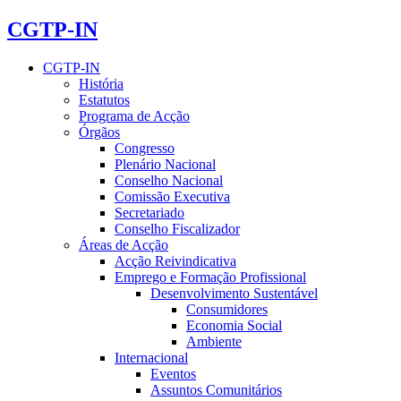
CGTP-IN
CGTP-IN
História
Estatutos
Programa de Acção
Órgãos
Congresso
Plenário Nacional
Conselho Nacional
Comissão Executiva
Secretariado
Conselho Fiscalizador
Áreas de Acção
Acção Reivindicativa
Emprego e Formação Profissional
Desenvolvimento Sustentável
Consumidores
Economia Social
Ambiente
Internacional
Eventos
Assuntos Comunitários