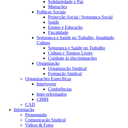
Solidariedade e Paz
Migrações
Políticas Sociais
Protecção Social / Segurança Social
Saúde
Ensino e Educação
Fiscalidade
Segurança e Saúde no Trabalho, Igualdade,
Cultura
Segurança e Saúde no Trabalho
Cultura e Tempos Livres
Combate às discriminações
Organização
Organização Sindical
Formação Sindical
Organizações Específicas
Interjovem
Conferências
Inter-reformados
CIMH
CAD
Informação
Propaganda
Comunicação Sindical
Videos & Fotos