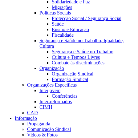
Solidariedade e Paz
Migrações
Políticas Sociais
Protecção Social / Segurança Social
Saúde
Ensino e Educação
Fiscalidade
Segurança e Saúde no Trabalho, Igualdade,
Cultura
Segurança e Saúde no Trabalho
Cultura e Tempos Livres
Combate às discriminações
Organização
Organização Sindical
Formação Sindical
Organizações Específicas
Interjovem
Conferências
Inter-reformados
CIMH
CAD
Informação
Propaganda
Comunicação Sindical
Videos & Fotos