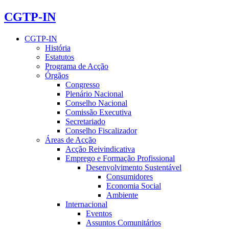
CGTP-IN
CGTP-IN
História
Estatutos
Programa de Acção
Órgãos
Congresso
Plenário Nacional
Conselho Nacional
Comissão Executiva
Secretariado
Conselho Fiscalizador
Áreas de Acção
Acção Reivindicativa
Emprego e Formação Profissional
Desenvolvimento Sustentável
Consumidores
Economia Social
Ambiente
Internacional
Eventos
Assuntos Comunitários