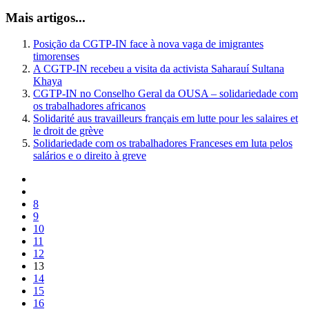
Mais artigos...
Posição da CGTP-IN face à nova vaga de imigrantes
timorenses
A CGTP-IN recebeu a visita da activista Saharauí Sultana
Khaya
CGTP-IN no Conselho Geral da OUSA – solidariedade com
os trabalhadores africanos
Solidarité aus travailleurs français em lutte pour les salaires et
le droit de grève
Solidariedade com os trabalhadores Franceses em luta pelos
salários e o direito à greve
8
9
10
11
12
13
14
15
16