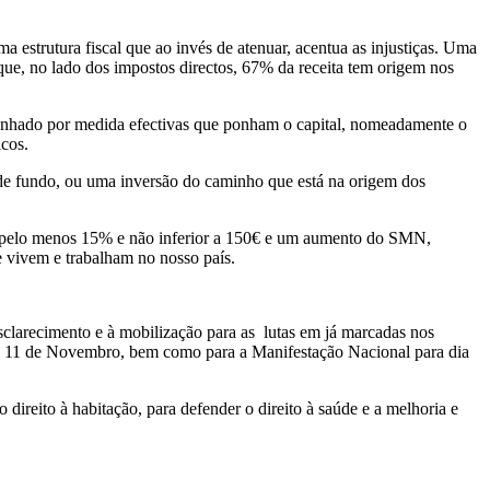
estrutura fiscal que ao invés de atenuar, acentua as injustiças. Uma
o que, no lado dos impostos directos, 67% da receita tem origem nos
panhado por medida efectivas que ponham o capital, nomeadamente o
icos.
s de fundo, ou uma inversão do caminho que está na origem dos
 em pelo menos 15% e não inferior a 150€ e um aumento do SMN,
 vivem e trabalham no nosso país.
clarecimento e à mobilização para as lutas em já marcadas nos
ro e 11 de Novembro, bem como para a Manifestação Nacional para dia
 direito à habitação, para defender o direito à saúde e a melhoria e