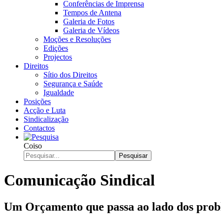
Conferências de Imprensa
Tempos de Antena
Galeria de Fotos
Galeria de Vídeos
Moções e Resoluções
Edições
Projectos
Direitos
Sítio dos Direitos
Segurança e Saúde
Igualdade
Posições
Acção e Luta
Sindicalização
Contactos
Coiso
Pesquisar
Comunicação Sindical
Um Orçamento que passa ao lado dos probl