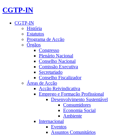
CGTP-IN
CGTP-IN
História
Estatutos
Programa de Acção
Órgãos
Congresso
Plenário Nacional
Conselho Nacional
Comissão Executiva
Secretariado
Conselho Fiscalizador
Áreas de Acção
Acção Reivindicativa
Emprego e Formação Profissional
Desenvolvimento Sustentável
Consumidores
Economia Social
Ambiente
Internacional
Eventos
Assuntos Comunitários