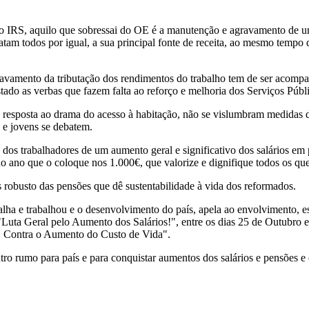
 IRS, aquilo que sobressai do OE é a manutenção e agravamento de uma 
tratam todos por igual, a sua principal fonte de receita, ao mesmo temp
ravamento da tributação dos rendimentos do trabalho tem de ser acom
stado as verbas que fazem falta ao reforço e melhoria dos Serviços Públ
 na resposta ao drama do acesso à habitação, não se vislumbram medida
 e jovens se debatem.
es dos trabalhadores de um aumento geral e significativo dos salários
 ano que o coloque nos 1.000€, que valorize e dignifique todos os que
 robusto das pensões que dê sustentabilidade à vida dos reformados.
ha e trabalhou e o desenvolvimento do país, apela ao envolvimento, es
de "Luta Geral pelo Aumento dos Salários!", entre os dias 25 de Outub
| Contra o Aumento do Custo de Vida".
tro rumo para país e para conquistar aumentos dos salários e pensões e o