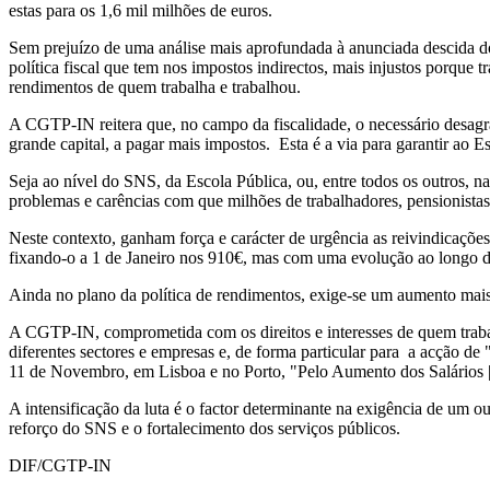
estas para os 1,6 mil milhões de euros.
Sem prejuízo de uma análise mais aprofundada à anunciada descida do
política fiscal que tem nos impostos indirectos, mais injustos porque 
rendimentos de quem trabalha e trabalhou.
A CGTP-IN reitera que, no campo da fiscalidade, o necessário desag
grande capital, a pagar mais impostos. Esta é a via para garantir ao E
Seja ao nível do SNS, da Escola Pública, ou, entre todos os outros,
problemas e carências com que milhões de trabalhadores, pensionistas
Neste contexto, ganham força e carácter de urgência as reivindicaçõ
fixando-o a 1 de Janeiro nos 910€, mas com uma evolução ao longo do
Ainda no plano da política de rendimentos, exige-se um aumento mais
A CGTP-IN, comprometida com os direitos e interesses de quem trabal
diferentes sectores e empresas e, de forma particular para a acção 
11 de Novembro, em Lisboa e no Porto, "Pelo Aumento dos Salários 
A intensificação da luta é o factor determinante na exigência de um ou
reforço do SNS e o fortalecimento dos serviços públicos.
DIF/CGTP-IN