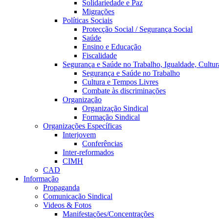
Solidariedade e Paz
Migrações
Políticas Sociais
Protecção Social / Segurança Social
Saúde
Ensino e Educação
Fiscalidade
Segurança e Saúde no Trabalho, Igualdade, Cultur
Segurança e Saúde no Trabalho
Cultura e Tempos Livres
Combate às discriminações
Organização
Organização Sindical
Formação Sindical
Organizações Específicas
Interjovem
Conferências
Inter-reformados
CIMH
CAD
Informação
Propaganda
Comunicação Sindical
Videos & Fotos
Manifestações/Concentrações