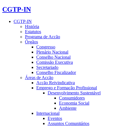
CGTP-IN
CGTP-IN
História
Estatutos
Programa de Acção
Órgãos
Congresso
Plenário Nacional
Conselho Nacional
Comissão Executiva
Secretariado
Conselho Fiscalizador
Áreas de Acção
Acção Reivindicativa
Emprego e Formação Profissional
Desenvolvimento Sustentável
Consumidores
Economia Social
Ambiente
Internacional
Eventos
Assuntos Comunitários