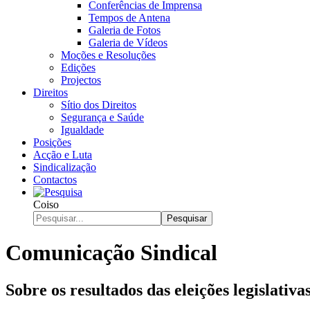
Conferências de Imprensa
Tempos de Antena
Galeria de Fotos
Galeria de Vídeos
Moções e Resoluções
Edições
Projectos
Direitos
Sítio dos Direitos
Segurança e Saúde
Igualdade
Posições
Acção e Luta
Sindicalização
Contactos
Coiso
Pesquisar
Comunicação Sindical
Sobre os resultados das eleições legislativ