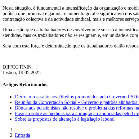
Nesta situação, é fundamental a intensificação da organização e mobil
política que promova e garanta o aumento geral e significativo dos salá
contratação colectiva e da actividade sindical, mais e melhores serviço
Uma acção que os trabalhadores desenvolveram e se está a intensificar
atendidas, mas os trabalhadores não se resignam e, em unidade e com 
Será com esta força e determinação que os trabalhadores darão respost
DIF/CGTP-IN
Lisboa, 19.05.2025
Artigos Relacionados
Derrotar o assalto aos Direitos promovidos pelo Governo PS
Reunião da Concertação Social » Governo e patrões alinhados 
Bónus aos pensionistas não resolve o problema das reformas ma
Posição sobre as medidas para a imigração anunciadas pelo Go
Sobre as propostas de alteração à legislação laboral
Entrada