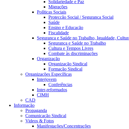
Solidariedade e Paz
Migrações
Políticas Sociais
Protecção Social / Segurança Social
Saúde
Ensino e Educação
Fiscalidade
Segurança e Saúde no Trabalho, Igualdade, Cultur
Segurança e Saúde no Trabalho
Cultura e Tempos Livres
Combate às discriminações
Organização
Organização Sindical
Formação Sindical
Organizações Específicas
Interjovem
Conferências
Inter-reformados
CIMH
CAD
Informação
Propaganda
Comunicação Sindical
Videos & Fotos
Manifestações/Concentrações