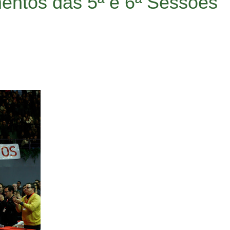
entos das 5ª e 6ª Sessões