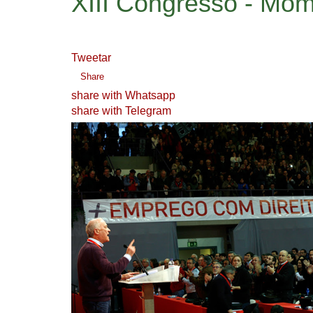
XIII Congresso - Mom
Tweetar
Share
share with Whatsapp
share with Telegram