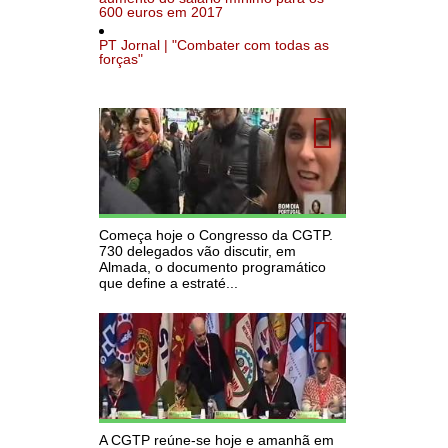
600 euros em 2017
PT Jornal | "Combater com todas as
forças"
Começa hoje o Congresso da CGTP.
730 delegados vão discutir, em
Almada, o documento programático
que define a estraté...
A CGTP reúne-se hoje e amanhã em