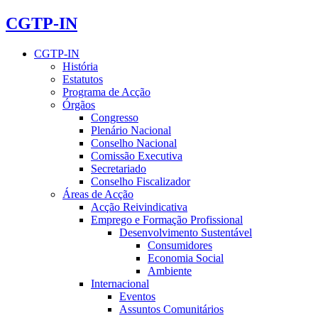
CGTP-IN
CGTP-IN
História
Estatutos
Programa de Acção
Órgãos
Congresso
Plenário Nacional
Conselho Nacional
Comissão Executiva
Secretariado
Conselho Fiscalizador
Áreas de Acção
Acção Reivindicativa
Emprego e Formação Profissional
Desenvolvimento Sustentável
Consumidores
Economia Social
Ambiente
Internacional
Eventos
Assuntos Comunitários