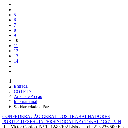
5
6
7
8
9
10
11
12
13
14
Entrada
CGTP-IN
Áreas de Acção
Internacional
Solidariedade e Paz
CONFEDERAÇÃO GERAL DOS TRABALHADORES
PORTUGUESES - INTERSINDICAL NACIONAL / CGTP-IN
Rua Victor Cordon, Nº 1 | 1249-102 Lisboa |
Tel.: 213 236 500
Este