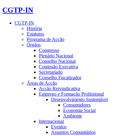
CGTP-IN
CGTP-IN
História
Estatutos
Programa de Acção
Órgãos
Congresso
Plenário Nacional
Conselho Nacional
Comissão Executiva
Secretariado
Conselho Fiscalizador
Áreas de Acção
Acção Reivindicativa
Emprego e Formação Profissional
Desenvolvimento Sustentável
Consumidores
Economia Social
Ambiente
Internacional
Eventos
Assuntos Comunitários