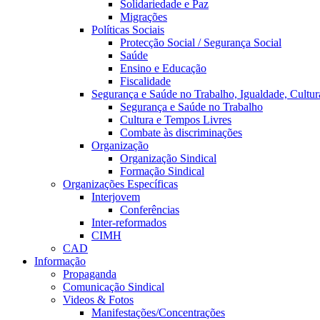
Solidariedade e Paz
Migrações
Políticas Sociais
Protecção Social / Segurança Social
Saúde
Ensino e Educação
Fiscalidade
Segurança e Saúde no Trabalho, Igualdade, Cultur
Segurança e Saúde no Trabalho
Cultura e Tempos Livres
Combate às discriminações
Organização
Organização Sindical
Formação Sindical
Organizações Específicas
Interjovem
Conferências
Inter-reformados
CIMH
CAD
Informação
Propaganda
Comunicação Sindical
Videos & Fotos
Manifestações/Concentrações