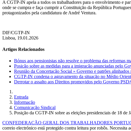
A CGTP-IN apela a todos os trabalhadores para o envolvimento e parti
onde se cumpra e faça cumprir a Constituição da República Portuguesa, 
protagonizados pela candidatura de André Ventura.
DIF/CGTP-IN
Lisboa, 19.01.2026
Artigos Relacionados
Bónus aos pensionistas não resolve o problema das reformas ma
Posição sobre as medidas para a imigração anunciadas pelo Go
Reunião da Concertação Social » Governo e patrões alinhados 
CGTP-IN condena o agravamento da situação no Médio Orien
Derrotar o assalto aos Direitos promovidos pelo Governo PS
Entrada
Informação
Comunicação Sindical
Posição da CGTP-IN sobre as eleições presidenciais de 18 de J
CONFEDERAÇÃO GERAL DOS TRABALHADORES PORTUGUE
correio electrónico está protegido contra leitura por robôs. Necessita a