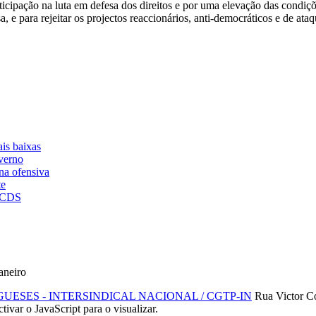
cipação na luta em defesa dos direitos e por uma elevação das condiçõ
e para rejeitar os projectos reaccionários, anti-democráticos e de ataqu
is baixas
verno
na ofensiva
te
D/CDS
aneiro
SES - INTERSINDICAL NACIONAL / CGTP-IN
Rua Victor C
ctivar o JavaScript para o visualizar.