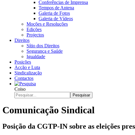
Conferências de Imprensa
Tempos de Antena
Galeria de Fotos
Galeria de Vídeos
Moções e Resoluções
Edições
Projectos
Direitos
Sítio dos Direitos
Segurança e Saúde
Igualdade
Posições
Acção e Luta
Sindicalização
Contactos
Coiso
Pesquisar
Comunicação Sindical
Posição da CGTP-IN sobre as eleições pres