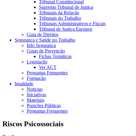
Tribunal Constitucional
Supremo Tribunal de Justiça
Tribunais da Relação
Tribunais do Trabalho
Tribunais Administrativos e Fiscais
Tribunal de Justiça Europeu
Guia de Direitos
Segurança e Saúde no Trabalho
Info Segurança
Guias de Prevenção
Fichas Temáticas
Legislação
Ver ACT
Perguntas Frequentes
Formação
Igualdade
Noticias
Iniciativas
Materiais
Posições Públicas
Perguntas Frequentes
Riscos Psicossociais