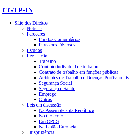
CGTP-IN
Sítio dos Direitos
Noticias
Pareceres
Fundos Comunitários
Pareceres Diversos
Estudos
Legislação
Trabalho
Contrato individual de trabalho
Contrato de trabalho em funções públicas
Acidentes de Trabalho e Doenças Profissionais
Segurança Social
Segurança e Saúde
Emprego
Outros
Leis em discussão
Na Assembleia da República
No Governo
Em CPCS
Na União Europeia
Jurisprudência