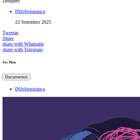
Detalhes
INfoSegurança
22 Setembro 2025
Tweetar
Share
share with Whatsapp
share with Telegram
Ver Mais
Documentos
INfoSegurança