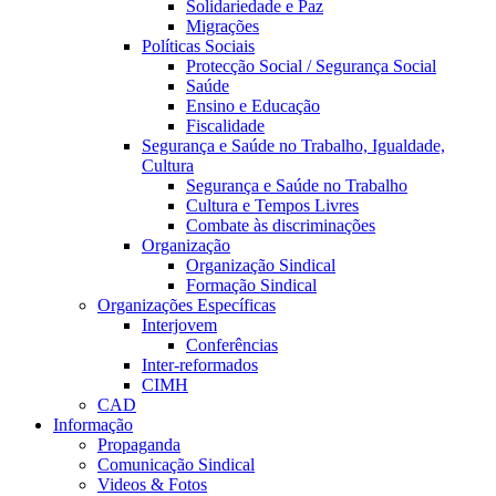
Solidariedade e Paz
Migrações
Políticas Sociais
Protecção Social / Segurança Social
Saúde
Ensino e Educação
Fiscalidade
Segurança e Saúde no Trabalho, Igualdade,
Cultura
Segurança e Saúde no Trabalho
Cultura e Tempos Livres
Combate às discriminações
Organização
Organização Sindical
Formação Sindical
Organizações Específicas
Interjovem
Conferências
Inter-reformados
CIMH
CAD
Informação
Propaganda
Comunicação Sindical
Videos & Fotos