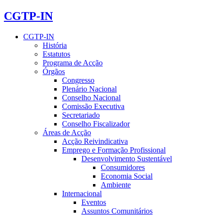
CGTP-IN
CGTP-IN
História
Estatutos
Programa de Acção
Órgãos
Congresso
Plenário Nacional
Conselho Nacional
Comissão Executiva
Secretariado
Conselho Fiscalizador
Áreas de Acção
Acção Reivindicativa
Emprego e Formação Profissional
Desenvolvimento Sustentável
Consumidores
Economia Social
Ambiente
Internacional
Eventos
Assuntos Comunitários