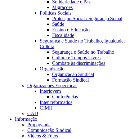
Solidariedade e Paz
Migrações
Políticas Sociais
Protecção Social / Segurança Social
Saúde
Ensino e Educação
Fiscalidade
Segurança e Saúde no Trabalho, Igualdade,
Cultura
Segurança e Saúde no Trabalho
Cultura e Tempos Livres
Combate às discriminações
Organização
Organização Sindical
Formação Sindical
Organizações Específicas
Interjovem
Conferências
Inter-reformados
CIMH
CAD
Informação
Propaganda
Comunicação Sindical
Videos & Fotos