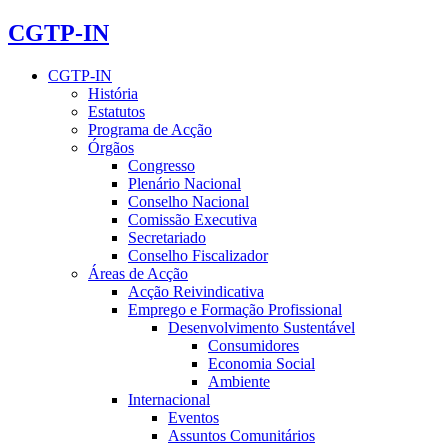
CGTP-IN
CGTP-IN
História
Estatutos
Programa de Acção
Órgãos
Congresso
Plenário Nacional
Conselho Nacional
Comissão Executiva
Secretariado
Conselho Fiscalizador
Áreas de Acção
Acção Reivindicativa
Emprego e Formação Profissional
Desenvolvimento Sustentável
Consumidores
Economia Social
Ambiente
Internacional
Eventos
Assuntos Comunitários