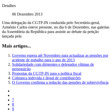
Detalhes
06 Dezembro 2013
Uma delegação da CGTP-IN conduzida pelo Secretário-geral,
Arménio Carlos esteve presente, no dia 6 de Dezembro, nas galerias
da Assembleia da República para assistir ao debate da petição
lançada pela
Mais artigos...
Governo espera até Novembro para actualizar as pensões por
acidente de trabalho para o ano de 2013
Solidariedade com dirigentes e delegados vítimas de
perseguição
Propostas da CGTP-IN para a política fiscal
Cobrança indevida e ilegal de contribuições
O Governo confirma a redução das pensões de sobrevivência
7
8
9